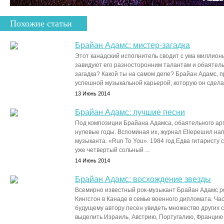
Похожие статьи
Брайан Адамс: мистер-загадка
Этот канадский исполнитель сводит с ума миллион
завидуют его разносторонним талантам и обаятельн
загадка? Какой ты на самом деле? Брайан Адамс, п
успешной музыкальной карьерой, которую он сделал 
13 Июнь 2014
Брайан Адамс: лучшие песни
Под композиции Брайана Адамса, обаятельного арт
нулевые годы. Вспоминая их, журнал Elleрешил нап
музыканта. «Run To You». 1984 год Едва гитаристу с
уже четвертый сольный ...
14 Июнь 2014
Брайан Адамс: восхождение звезды
Всемирно известный рок-музыкант Брайан Адамс р
Кингстон в Канаде в семье военного дипломата. Ч
будущему автору песен увидеть множество других с
выделить Израиль, Австрию, Португалию, Францию и