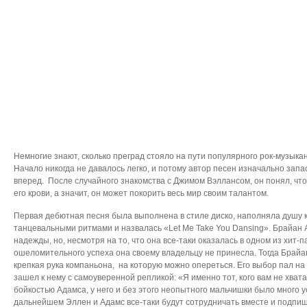
Немногие знают, сколько преград стояло на пути популярного рок-музык
Начало никогда не давалось легко, и потому автор песен изначально зап
вперед.
После случайного знакомства с Джимом Вэллансом, он понял, что
его крови, а значит, он может покорить весь мир своим талантом.
Первая дебютная песня была выполнена в стиле диско, наполняла душу
танцевальными ритмами и назвалась «Let Me Take You Dansing». Брайан 
надежды, но, несмотря на то, что она все-таки оказалась в одном из хит
ошеломительного успеха она своему владельцу не принесла. Тогда Брайа
крепкая рука компаньона,
на которую можно опереться. Его выбор пал н
зашел к нему с самоуверенной репликой: «Я именно тот, кого вам не хват
бойкостью Адамса, у него и без этого неопытного мальчишки было много 
дальнейшем Эллен и Адамс все-таки будут сотрудничать вместе и подпишу