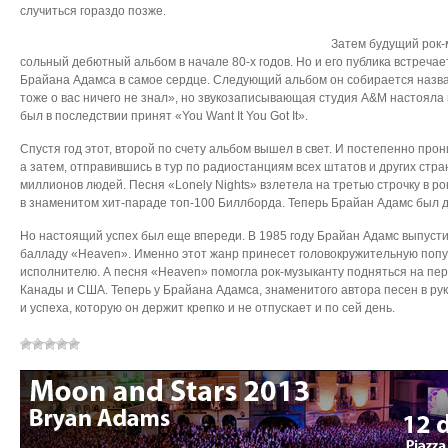
случиться гораздо позже.
Затем будущий рок-
сольный дебютный альбом в начале 80-х годов. Но и его публика встречае
Брайана Адамса в самое сердце. Следующий альбом он собирается назв
тоже о вас ничего не знал», но звукозаписывающая студия A&M настояла 
был в последствии принят «You Want It You Got It».
Спустя год этот, второй по счету альбом вышел в свет. И постепенно прон
а затем, отправившись в тур по радиостанциям всех штатов и других стра
миллионов людей. Песня «Lonely Nights» взлетела на третью строчку в р
в знаменитом хит-параде топ-100 Биллборда. Теперь Брайан Адамс был 
Но настоящий успех был еще впереди. В 1985 году Брайан Адамс выпуст
балладу «Heaven». Именно этот жанр принесет головокружительную попу
исполнителю. А песня «Heaven» помогла рок-музыканту подняться на пер
Канады и США. Теперь у Брайана Адамса, знаменитого автора песен в рук
и успеха, которую он держит крепко и не отпускает и по сей день.