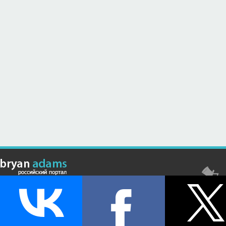
© Российский сайт, посвященный канадскому композитору,
музыканту и исполнителю Брайану Адамсу (Bryan Adams) - 2026 .