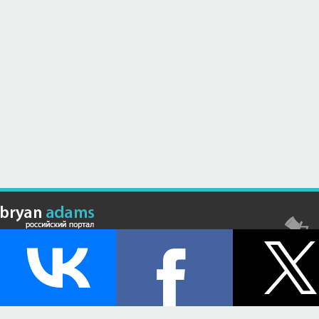
© Российский сайт, посвященный канадскому композитору,
музыканту и исполнителю Брайану Адамсу (Bryan Adams) - 2026 .