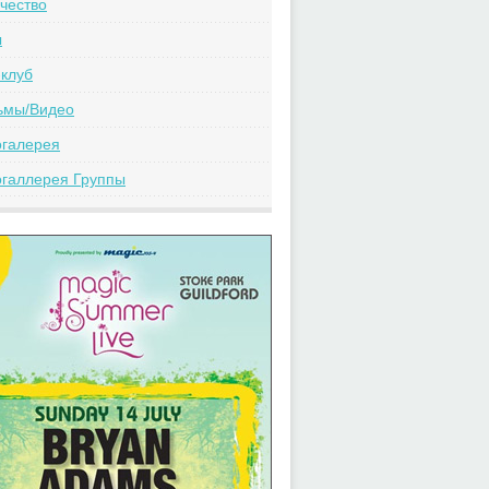
чество
ы
клуб
ьмы/Видео
огалерея
галлерея Группы