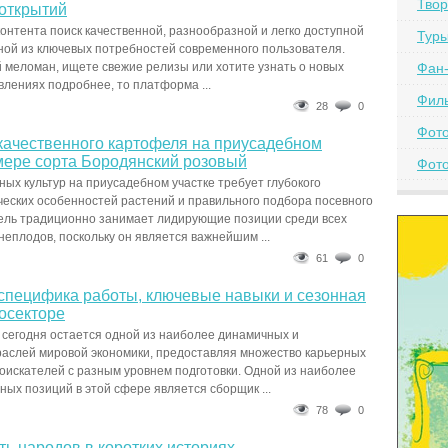
Твор
ооткрытий
контента поиск качественной, разнообразной и легко доступной
Тур
ной из ключевых потребностей современного пользователя.
 меломан, ищете свежие релизы или хотите узнать о новых
Фан-
лениях подробнее, то платформа ...
Фил
28
0
Фот
ачественного картофеля на приусадебном
мере сорта Бородянский розовый
Фото
х культур на приусадебном участке требует глубокого
еских особенностей растений и правильного подбора посевного
ель традиционно занимает лидирующие позиции среди всех
еплодов, поскольку он является важнейшим ...
61
0
 специфика работы, ключевые навыки и сезонная
росекторе
 сегодня остается одной из наиболее динамичных и
аслей мировой экономики, предоставляя множество карьерных
оискателей с разным уровнем подготовки. Одной из наиболее
ных позиций в этой сфере является сборщик ...
78
0
ть народов в коротких историях