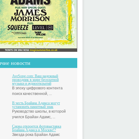
ячие новости
AveSong.com: Ваш надежный
проводник в мире бесплатной
музыки и аудиооткрытий
В эпоху цифрового контента
поиск качественной, ...
В честь Брайана Адамса могут
установить памятный знак
Руководство школы, в которой
учился Брайан Адамс, ...
Снова откроется фотовыставка
Брайана Адамса в Москве!?
Звезда рока Брайан Адамс