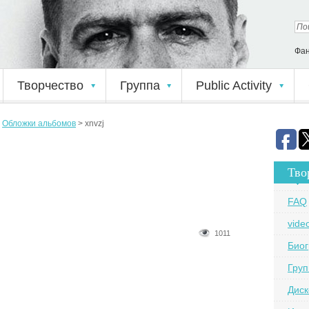
Фан
Творчество
Группа
Public Activity
>
Обложки альбомов
>
xnvzj
Тво
FAQ
vide
1011
Био
Груп
Дис