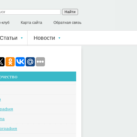
-клуб
Карта сайта
Обратная связь
Статьи
Новости
рчество
o
графия
па
кография