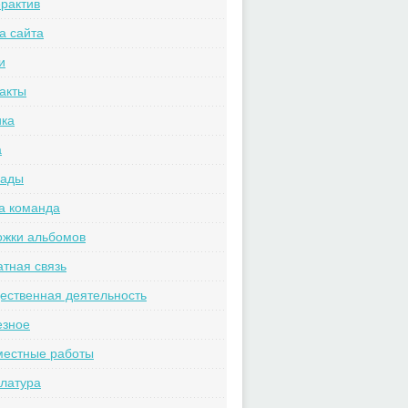
рактив
а сайта
и
акты
ика
а
рады
а команда
ожки альбомов
тная связь
ственная деятельность
езное
местные работы
латура