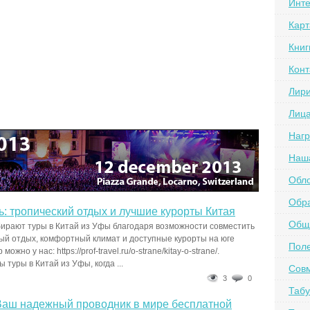
Инте
Карт
Книг
Конт
Лир
Лиц
Наг
Наш
Обл
Обра
: тропический отдых и лучшие курорты Китая
Обще
ирают туры в Китай из Уфы благодаря возможности совместить
ый отдых, комфортный климат и доступные курорты на юге
Пол
ожно у нас: https://prof-travel.ru/o-strane/kitay-o-strane/.
туры в Китай из Уфы, когда ...
Сов
3
0
Табу
Ваш надежный проводник в мире бесплатной