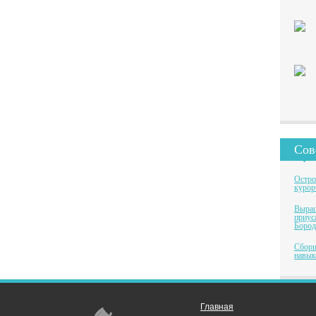
Сов
Остро
курор
Выращ
приус
Бород
Сборщ
навык
Главная