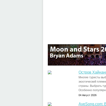
Остров Хайнань
Многие туристы выб
экзотический пляжн
страны. Выбрать тур м
Особенно популярны 
04 Август 2026
AveSong.com: 