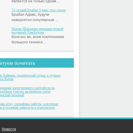
является не только одним ...
51-летний Брайан Адамс стал отцом
Брайан Адамс, будучи
невероятно популярным ...
Мария Шарапова признана первой
модницей Уимблдона
Конечно же, всем поклонникам
большого тенниса ...
етуем почитать
в Хайнань: тропический отдых и лучшие
ты Китая
ивание качественного картофеля на
адебном участке на примере сорта
янский розовый
ик ягод: специфика работы, ключевые
и и сезонная занятость в агросекторе
Новости