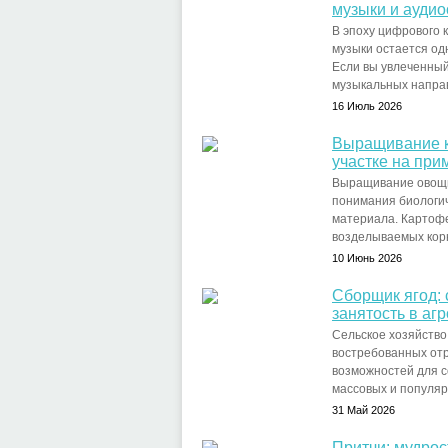
музыки и ауди
В эпоху цифрового 
музыки остается од
Если вы увлеченный
музыкальных направ
16 Июль 2026
Выращивание к
участке на при
Выращивание овощны
понимания биологич
материала. Картоф
возделываемых корн
10 Июнь 2026
Сборщик ягод:
занятость в аг
Сельское хозяйство
востребованных отр
возможностей для с
массовых и популяр
31 Май 2026
Притчи: мудрос