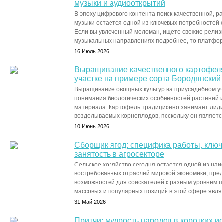
музыки и аудиооткрытий
В эпоху цифрового контента поиск качественной, р
музыки остается одной из ключевых потребностей 
Если вы увлеченный меломан, ищете свежие релизы
музыкальных направлениях подробнее, то платформ
16 Июль 2026
Выращивание качественного картофел
участке на примере сорта Бородянский
Выращивание овощных культур на приусадебном уча
понимания биологических особенностей растений 
материала. Картофель традиционно занимает лид
возделываемых корнеплодов, поскольку он являетс
10 Июнь 2026
Сборщик ягод: специфика работы, клю
занятость в агросекторе
Сельское хозяйство сегодня остается одной из на
востребованных отраслей мировой экономики, пре
возможностей для соискателей с разным уровнем п
массовых и популярных позиций в этой сфере являе
31 Май 2026
Притчи: мудрость народов в коротких и