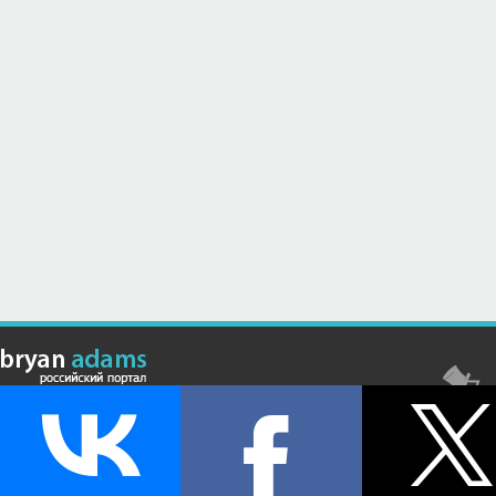
© Российский сайт, посвященный канадскому композитору,
музыканту и исполнителю Брайану Адамсу (Bryan Adams) - 2026 .