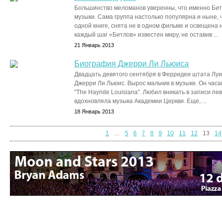
Большинство меломанов уверенны, что именно Битл
музыки. Сама группа настолько популярна и ныне, 
одной книге, снята не в одном фильме и освещена н
каждый шаг «Битлов» известен миру, не оставив ...
21 Январь 2013
Биография Джерри Ли Льюиса
Двадцать девятого сентября в Ферридеи штата Лу
Джерри Ли Льюис. Вырос мальчик в музыке. Он ча
"The Hayride Louisiana". Любил вникать в записи пев
вдохновляла музыка Академии Церкви. Еще, ...
18 Январь 2013
1
…
5
6
7
8
9
10
11
12
13
14