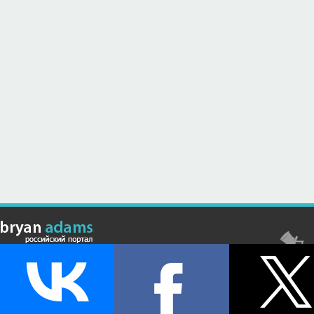
© Российский сайт, посвященный канадскому композитору,
музыканту и исполнителю Брайану Адамсу (Bryan Adams) - 2026 .