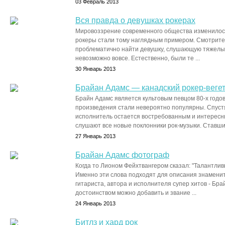
03 Февраль 2013
Вся правда о девушках рокерах
Мировоззрение современного общества изменилос
рокеры стали тому наглядным примером. Смотрите 
проблематично найти девушку, слушающую тяжелый
невозможно вовсе. Естественно, были те ...
30 Январь 2013
Брайан Адамс — канадский рокер-веге
Брайн Адамс является культовым певцом 80-х годов
произведения стали невероятно популярны. Спустя
исполнитель остается востребованным и интересны
слушают все новые поклонники рок-музыки. Ставший 
27 Январь 2013
Брайан Адамс фотограф
Когда то Лионом Фейхтвангером сказал: "Талантливы
Именно эти слова подходят для описания знаменит
гитариста, автора и исполнителя супер хитов - Брай
достоинством можно добавить и звание ...
24 Январь 2013
Битлз и хард рок