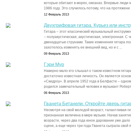
которые обитают в морях, океанах. Впервые люди н
1986 году. Это случилось потому, что на протяжени .
12 Февраль 2013
Двухгрифовая гитара. Курьез или инст
Гитара – этот классический музыкальный инструмен
– полуакустическая, акустическая, электронная. С 
двенадцатью струнами. Такие изменения гитара пол
захотелось изменять ее внешний вид, но и с ...
09 Февраль 2013
Гэри Мур
Наверно мало кто слышал о таком известном гитари
достаточно известная личность. Он является осно
«Скидроу». В апреле 1952 года в Белфасте – одно
родился замечательный человек и музыкант Роберт 
06 Февраль 2013
Гванета Бетанели. Откройте дверь гит
Несмотря на свой молодой возраст, талантливая г
признанная величина в мире музыки. Начав заняти
возрасте, через два года юное дарование уже дало
сцене, а еще через три года Гванета сыграла свой п