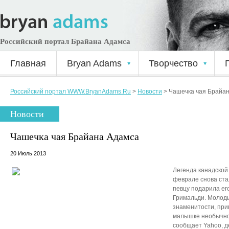
Российский портал Брайана Адамса
Главная
Bryan Adams
Творчество
Российский портал WWW.BryanAdams.Ru
>
Новости
>
Чашечка чая Брайа
Новости
Чашечка чая Брайана Адамса
20 Июль 2013
Легенда канадской
феврале снова ста
певцу подарила ег
Гримальди. Молоды
знаменитости, при
малышке необычно
сообщает Yahoo, д