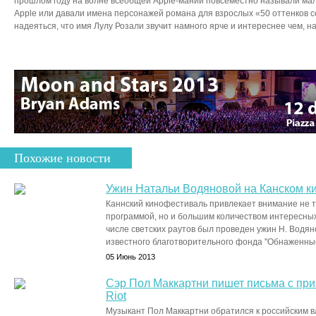
прошлом году на волне всеобщей Apple-мании повсеместно называли ма
Apple или давали имена персонажей романа для взрослых «50 оттенков с
надеяться, что имя Лулу Розали звучит намного ярче и интереснее чем, н
Похожие новости
Ужин Натальи Водяновой на Канском к
Каннский кинофестиваль привлекает внимание не 
программой, но и большим количеством интересных 
числе светских раутов был проведен ужин Н. Водян
известного благотворительного фонда "Обнаженные 
05 Июнь 2013
Сэр Пол Маккартни пишет письма с пр
Riot
Музыкант Пол Маккартни обратился к российским в