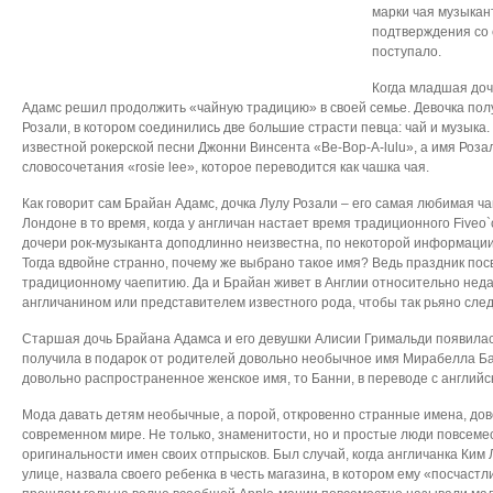
марки чая музыкан
подтверждения со 
поступало.
Когда младшая доч
Адамс решил продолжить «чайную традицию» в своей семье. Девочка пол
Розали, в котором соединились две большие страсти певца: чай и музыка.
известной рокерской песни Джонни Винсента «Be-Bop-A-lulu», а имя Роза
словосочетания «rosie lee», которое переводится как чашка чая.
Как говорит сам Брайан Адамс, дочка Лулу Розали – его самая любимая ча
Лондоне в то время, когда у англичан настает время традиционного Fiveo
дочери рок-музыканта доподлинно неизвестна, по некоторой информации
Тогда вдвойне странно, почему же выбрано такое имя? Ведь праздник по
традиционному чаепитию. Да и Брайан живет в Англии относительно нед
англичанином или представителем известного рода, чтобы так рьяно сле
Старшая дочь Брайана Адамса и его девушки Алисии Гримальди появилась
получила в подарок от родителей довольно необычное имя Мирабелла Б
довольно распространенное женское имя, то Банни, в переводе с английск
Мода давать детям необычные, а порой, откровенно странные имена, до
современном мире. Не только, знаменитости, но и простые люди повсеме
оригинальности имен своих отпрысков. Был случай, когда англичанка Ким 
улице, назвала своего ребенка в честь магазина, в котором ему «посчастл