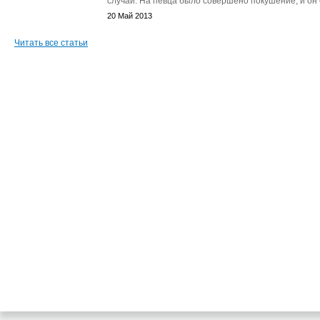
случай. На певца было совершено покушение, и он е
20 Май 2013
Читать все статьи