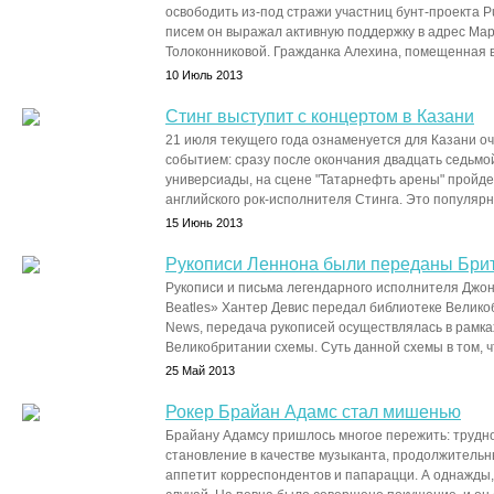
освободить из-под стражи участниц бунт-проекта Pu
писем он выражал активную поддержку в адрес Ма
Толоконниковой. Гражданка Алехина, помещенная в 
10 Июль 2013
Стинг выступит с концертом в Казани
21 июля текущего года ознаменуется для Казани 
событием: сразу после окончания двадцать седьм
универсиады, на сцене "Татарнефть арены" пройде
английского рок-исполнителя Стинга. Это популярны
15 Июнь 2013
Рукописи Леннона были переданы Брит
Рукописи и письма легендарного исполнителя Джо
Beatles» Хантер Девис передал библиотеке Велик
News, передача рукописей осуществлялась в рамк
Великобритании схемы. Суть данной схемы в том, что
25 Май 2013
Рокер Брайан Адамс стал мишенью
Брайану Адамсу пришлось многое пережить: трудно
становление в качестве музыканта, продолжитель
аппетит корреспондентов и папарацци. А однажды