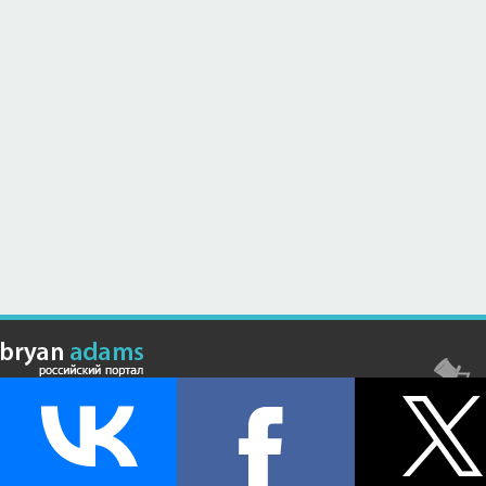
© Российский сайт, посвященный канадскому композитору,
музыканту и исполнителю Брайану Адамсу (Bryan Adams) - 2026 .