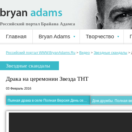
Российский портал Брайана Адамса
Главная
Bryan Adams
Творчество
Российский портал WWW.BryanAdams.Ru
>
Видео
>
Звездные скандалы
>
Звездные скандалы
Драка на церемонии Звезда ТНТ
03 Февраль 2016
Пьяная драка в селе Полная Версия День села Drunk rural brawl.
Дом дружбы. Полная ве