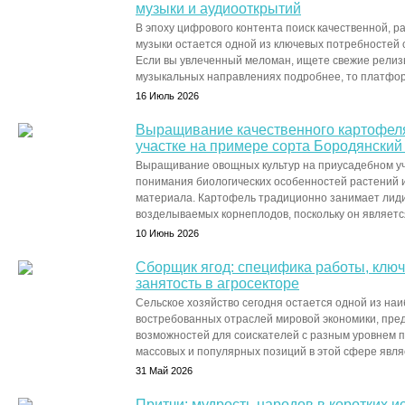
музыки и аудиооткрытий
В эпоху цифрового контента поиск качественной, р
музыки остается одной из ключевых потребностей 
Если вы увлеченный меломан, ищете свежие релизы
музыкальных направлениях подробнее, то платформ
16 Июль 2026
Выращивание качественного картофел
участке на примере сорта Бородянский
Выращивание овощных культур на приусадебном уча
понимания биологических особенностей растений 
материала. Картофель традиционно занимает лид
возделываемых корнеплодов, поскольку он являетс
10 Июнь 2026
Сборщик ягод: специфика работы, клю
занятость в агросекторе
Сельское хозяйство сегодня остается одной из на
востребованных отраслей мировой экономики, пре
возможностей для соискателей с разным уровнем п
массовых и популярных позиций в этой сфере являе
31 Май 2026
Притчи: мудрость народов в коротких и