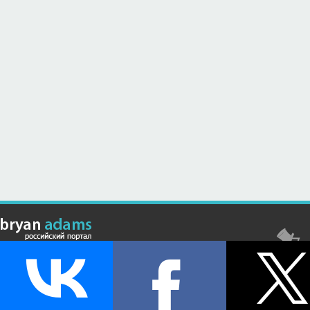
© Российский сайт, посвященный канадскому композитору,
музыканту и исполнителю Брайану Адамсу (Bryan Adams) - 2026 .