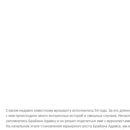
Совсем недавно известному музыканту исполнилось 54 года. За его длин
с ним происходило много интересных историй и смешных случаев. Нескол
запомнились Брайана Адамсу и он решил поделиться ими с журналистами
На начальном этапе становления карьерного роста Брайана Адамса, как 