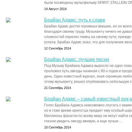
были посвящены мультфильму SPIRIT: STALLION OF
14 Август 2014
Брайан Адамс: путь к славе
Брайан Адамс достиг огромных вершин, но он всег
благодаря своему труду. Музыканту ничего не дава
сложностей перенес певец на своему пути, прежде
успеха. Брайан Адамс знал, что для получения жела
12 Сентябрь 2014
Брайан Адамс: лучшие песни
Под Музыку Брайана Адамса выросло не одно поко
проложил путь звезды начиная с 90-х годов и прод
день. Один известный журнал, зная огромную любо
этому музыканту, решил опубликовать небольшую ст
21 Сентябрь 2014
Брайан Адамс – самый известный рок-
Голос Брайана Адамса невозможно спутать с каким-л
но в тоже время хрипотца придает ему особый шарм
Миллионы фанаток по всему миру не могут найти с
глазом увидеть звезду вживую, а еще лучше ...
10 Сентябрь 2014