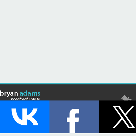
© Российский сайт, посвященный канадскому композитору,
музыканту и исполнителю Брайану Адамсу (Bryan Adams) - 2026 .