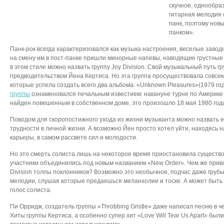
скучное, однообраз
гитарная мелодия 
панк, поэтому нов
панком».
Панк-рок всегда характеризовался как музыка настроения, веселые завод
на смену им в пост-панке пришли минорные напевы, наводящие грустные
в этом стиле можно назвать группу Joy Division. Свой музыкальный путь г
предводительством Йена Кертиса. Но эта группа просуществовала совсем 
которые успела создать всего два альбома: «Unknown Pleasures»(1979 год
группы
ознаменовался печальным известием: накануне турне по Америке
найден повешенным в собственном доме, это произошло 18 мая 1980 год
Поводом для скоропостижного ухода из жизни музыканта можно назвать 
трудности в личной жизни. А возможно Йен просто хотел уйти, находясь 
карьеры, в самом рассвете сил и молодости.
Но это смерть солиста лишь на некоторое время приостановила существов
участники объединились под новым названием «New Order». Чем же прив
Division толпы поклонников? Возможно это необычное, подчас даже грубы
мелодии, слушая которые предаешься меланхолии и тоске. А может быт
голос солиста.
Пи Орридж, создатель группы «Throbbing Gristle» даже написал песню в че
Хиты группы Кертиса, а особенно супер хит «Love Will Tear Us Apart» бы