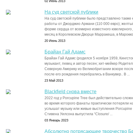
02 Июнь 2013
На суд светской публики
На суд светской публики было представлено также 
работы от Джорджио Армани (110 000 евро); желтый
форме сердца от всемирно известного ювелирного 
месяц в Королевском Дворце Марракеша, в Марокко 
20 Июнь 2013
Брайан Гай Адамс
Брайан Гай Адамс (родился 5 ноября 1959, Кингсто
музыкант, певец и автор песен; хит-мейкер Родите
Северную Америку из Великобритании вскоре после
после его рождения перебрались в Ванкувер.. В ...
23 Май 2013
Blackfield снова вместе
2022 год у Porcupine Tree был действительно слож
во время которого фанаты практически потеряли на
услышат музыку или живые выступления Porcupine 
Стивена Уилсона выпустила “Closure/ ...
03 Январь 2023
Абсолютно потрясающее творчество Б