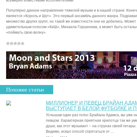
всемирно известными исполнителями.
Популярно данное направление тяжелой музыки и в нашей стране. Конеч
является «Король и Шут». Это первый ансамбль данного жанра. Подражая
множество других групп, но такой же известности они не добились. Может 
удивительным голосом «КиШ», Михаила Горшенева, а может быть осталь
«поймать свою волну».
Похожие статьи
МИЛЛИОНЕР И ПЕВЕЦ БРАЙАН АДАМ
ВЫСТУПАЕТ В БЕЛОЙ ФУТБОЛКЕ И
Услышав один раз голос Брайана Адамса, вы уже ник
певцом. Характерная приятная хрипотца так же ум
души, как этот музыкант -- на струнах своей гитары
Видимо, искал способ спрятаться от ...