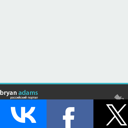
© Российский сайт, посвященный канадскому композитору,
музыканту и исполнителю Брайану Адамсу (Bryan Adams) - 2026 .