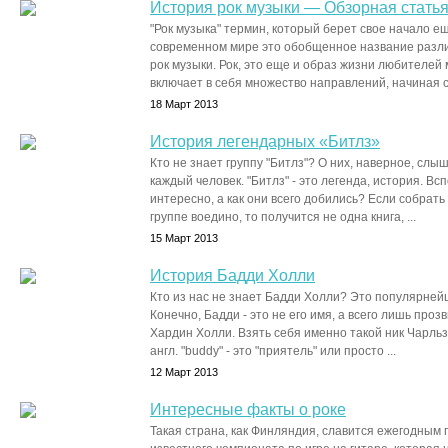
История рок музыки — Обзорная стать
"Рок музыка" термин, который берет свое начало е
современном мире это обобщенное название разл
рок музыки. Рок, это еще и образ жизни любителей 
включает в себя множество направлений, начиная с 
18 Март 2013
История легендарных «Битлз»
Кто не знает группу "Битлз"? О них, наверное, слы
каждый человек. "Битлз" - это легенда, история. Вс
интересно, а как они всего добились? Если собрать
группе воедино, то получится не одна книга, ...
15 Март 2013
История Бадди Холли
Кто из нас не знает Бадди Холли? Это популярней
Конечно, Бадди - это не его имя, а всего лишь про
Хардин Холли. Взять себя именно такой ник Чарльз
англ. "buddy" - это "приятель" или просто ...
12 Март 2013
Интересные факты о роке
Такая страна, как Финляндия, славится ежегодным