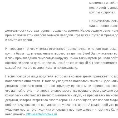
меломаны и любите
песни этой группы.
группы «Европа».
Примечательность э
единственного авт
деятельности состава группы тогдашних времен. На очередную репетици
принес мотив этой очаровательной мелодии. Сразу же Соутер и Фреем до
и сам текст песни.
Интересно и то, что у текста отсутствует однозначная и четкая трактовка
группа была под впечатлением творчества группы Steel Dan, участники к
в свои произведения смысловую нагрузку. Точно таким путем решили пойти
поставили себе за цель написать некий текст, который бы воспринимался
каждый из них его воспринимал индивидуально.
Песня поется от лица водителя, который в ночное время проезжает по шо
появляются огни отеля. В голове у водителя появилась мысль: «Здесь либ
девушка провела своего гостя по коридору, где он слышит припев, в кото
что данный отель — очаровательное место, где всегда готовы радушно вст
концу песни обстановка немного меняется и люди, не прерываясь на ночн
девушки, которая встретила своего героя. Она сообщает, что все эти люди
победить чудовище, но сил для этого у них не хватает. А когда герой уже 
ужасного места, то от хозяина он слышит лестные слова – «покинуть Ка
невозможно».
http://santehtochka.ru