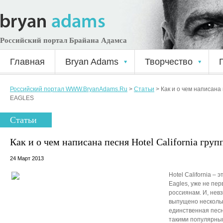
Российский портал Брайана Адамса
Главная
Bryan Adams
Творчество
Российский портал WWW.BryanAdams.Ru
>
Статьи
>
Как и о чем написана 
EAGLES
Статьи
Как и о чем написана песня Hotel California гр
24 Март 2013
Hotel California – 
Eagles, уже не пе
россиянам. И, невз
выпущено нескольк
единственная песн
такими популярным