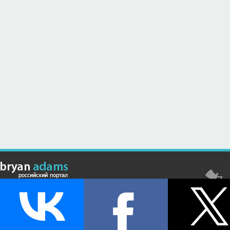
© Российский сайт, посвященный канадскому композитору,
музыканту и исполнителю Брайану Адамсу (Bryan Adams) - 2026 .