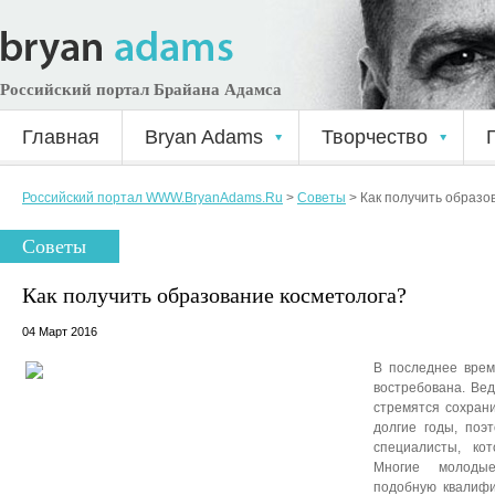
Российский портал Брайана Адамса
Главная
Bryan Adams
Творчество
Российский портал WWW.BryanAdams.Ru
>
Советы
>
Как получить образо
Советы
Как получить образование косметолога?
04 Март 2016
В последнее врем
востребована. Ве
стремятся сохрани
долгие годы, поэ
специалисты, ко
Многие молоды
подобную квалифи