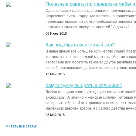
Полезные советы по перевозке мебели
Одна из самых распространенных и популярных услу
Dispetcher". Киев – город, где постоянно происход
переезды. Бывает и так, что необходимо перевезти
нередко вызывает массу сложностей? А дачный ...
08 Июнь 2015
Как подобрать банкетный зал?
В наше время все большее количество людей пред
торжества вне стен родной квартиры. Многие задаю
ресторане или посетить какое-то другое развлекат
способ празднования действительно актуален, ведь 
13 Май 2015
Какую сумку выбрать школьнице?
Любая женщина знает, что одну из ключевых ролей
аксессуары. А именно – женские сумочки, которые 
завершить образ. И это правило касается не тольк
маленьких девочек, которым с самого детства нужно 
03 Май 2015
Читать все статьи