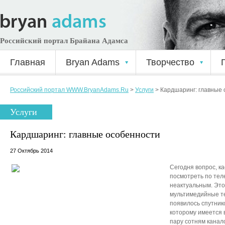
Российский портал Брайана Адамса
Главная
Bryan Adams
Творчество
Российский портал WWW.BryanAdams.Ru
>
Услуги
>
Кардшаринг: главные
Услуги
Кардшаринг: главные особенности
27 Октябрь 2014
Сегодня вопрос, к
посмотреть по тел
неактуальным. Это 
мультимедийные те
появилось спутник
которому имеется 
пару сотням канал