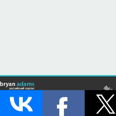
© Российский сайт, посвященный канадскому композитору,
музыканту и исполнителю Брайану Адамсу (Bryan Adams) - 2026 .