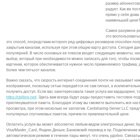
размер абонентско
радует. Как же пос
прямо у себя дома
наименьшей цене
Самое разумное р
это воспользовать
это способ, посредствам которого ряд цифровых ресиверов способен полу
закрытым каналам, используя при этом общую карту доступа. Сегодня дан
популярней. В число основных ее плюсов входят следующие моменты: не
выбор, который при необходимости можно записать для того, чтобы посм
картинки, которое обеспечивается нужное число применяемого трафика; д
более чем пятьсот каналов.
Важно сказать, что скорость интернет-соединения почти не оказывает ник
изображения, поскольку сетью передаётся не сам сигнал, а исключительн
получить доступ. Если вас заинтересовала такая услуга как кардшаринг, 
https://cbilling.net/
. Здесь вам всегда будут рады предоставить тестовое п
приглянувшегося пакета. Благодаря этому вы сможете выполнить все нас
просмотра, при этом нисколько не заплатив. Cardsharing-Server LLC пре
популярных спутниковых пакетов, причем по привлекательной цене.
Оплатить услуги вы может абсолютно любым видом электронных денег, б
Visa/Master_Card, Яндекс.Деньги, Банковский перевод и пр. Подключение 
автоматическом режиме в течение пары минут, что очень удобно. Связат