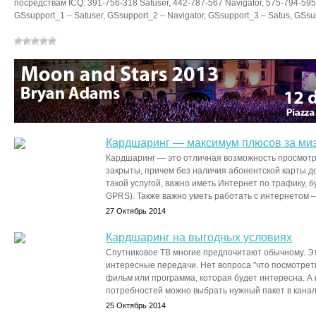
посредствам ICQ: 391-756-318 Satuser, 442-787-567 Navigator, 575-794-595
GSsupport_1 – Satuser, GSsupport_2 – Navigator, GSsupport_3 – Satus, GSsu
Кардшаринг — максимум плюсов за миз
Кардшаринг — это отличная возможность просмотр
закрыты, причем без наличия абонентской карты д
такой услугой, важно иметь Интернет по трафику, 
GPRS). Также важно уметь работать с интернетом – 
27 Октябрь 2014
Кардшаринг на выгодных условиях
Спутниковое ТВ многие предпочитают обычному. Эт
интересные передачи. Нет вопроса "что посмотреть
фильм или программа, которая будет интересна. А 
потребностей можно выбрать нужный пакет в канала
25 Октябрь 2014