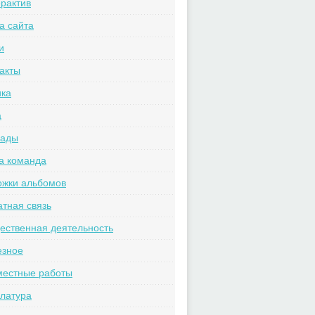
рактив
а сайта
и
акты
ика
а
рады
а команда
ожки альбомов
тная связь
ственная деятельность
езное
местные работы
латура