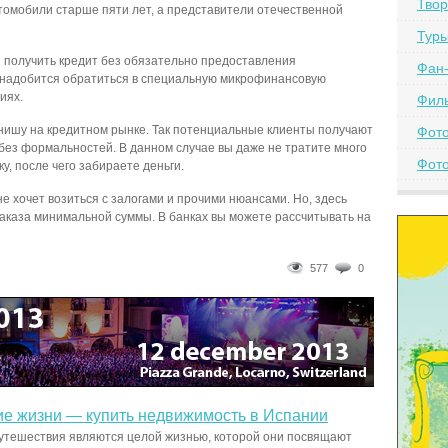
Твор
томобили старше пяти лет, а представители отечественной
Тур
 получить кредит без обязательно предоставления
Фан-
понадобится обратиться в специальную микрофинансовую
иях.
Фил
нишу на кредитном рынке. Так потенциальные клиенты получают
Фот
без формальностей. В данном случае вы даже не тратите много
Фото
у, после чего забираете деньги.
не хочет возиться с залогами и прочими нюансами. Но, здесь
аказа минимальной суммы. В банках вы можете рассчитывать на
577
0
е жизни — купить недвижимость в Испании
утешествия являются целой жизнью, которой они посвящают