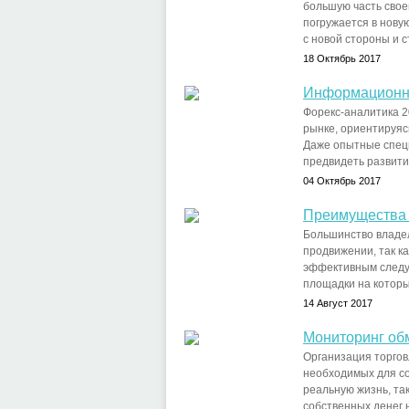
большую часть свое
погружается в новую
с новой стороны и с
18 Октябрь 2017
Информационна
Форекс-аналитика 2
рынке, ориентируяс
Даже опытные специ
предвидеть развити
04 Октябрь 2017
Преимущества 
Большинство владел
продвижении, так ка
эффективным следуе
площадки на которы
14 Август 2017
Мониторинг об
Организация торгов
необходимых для со
реальную жизнь, та
собственных денег н