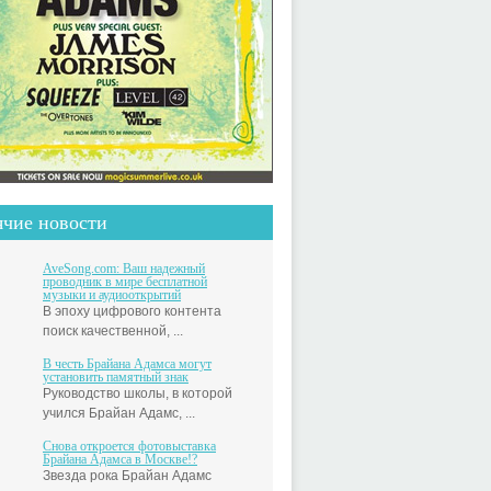
ячие новости
AveSong.com: Ваш надежный
проводник в мире бесплатной
музыки и аудиооткрытий
В эпоху цифрового контента
поиск качественной, ...
В честь Брайана Адамса могут
установить памятный знак
Руководство школы, в которой
учился Брайан Адамс, ...
Снова откроется фотовыставка
Брайана Адамса в Москве!?
Звезда рока Брайан Адамс