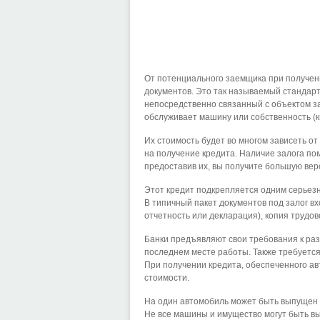
От потенциального заемщика при получен
документов. Это так называемый стандарт
непосредственно связанный с объектом за
обслуживает машину или собственность (к
Их стоимость будет во многом зависеть от
на получение кредита. Наличие залога по
предоставив их, вы получите большую вер
Этот кредит подкрепляется одним серьез
В типичный пакет документов под залог вх
отчетность или декларация), копия трудов
Банки предъявляют свои требования к ра
последнем месте работы. Также требует
При получении кредита, обеспеченного ав
стоимости.
На один автомобиль может быть выпущен т
Не все машины и имущество могут быть вы