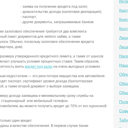
Инте
- заявка на получение кредита под залог;
Карт
- доказательство дохода (налоговая декларация);
- паспорт;
Книг
- другие документы, запрашиваемые банком.
Конт
ии залогового обеспечения требуется два комплекта
ный пакет документов для любого займа, а также
Лир
лога. Обычно, поскольку залоговое обеспечение кредита
Лиц
вартира, дом).
Наг
 размера утвержденного кредитного лимита, а также от шансов
могает улучшить условия процентных ставок. Таким образом,
Наш
оятность взять
кредит под залог
на очень выгодных условиях.
Обл
ным недостатком — это риск потери имущества или автомобиля.
одят паспорт, сертификат уровня дохода (бухгалтерская
Обра
ой, а также второй документ о выборе заемщика .
Обще
змеру дохода заемщика и минимальному сроку службы на
ся стационарный или мобильный телефон.
Пол
томобилем, вы можете получить кредит до 70% от его оценочной
Сов
Табу
олько один кредит.
даны в качестве обеспечения. В первом случае банки