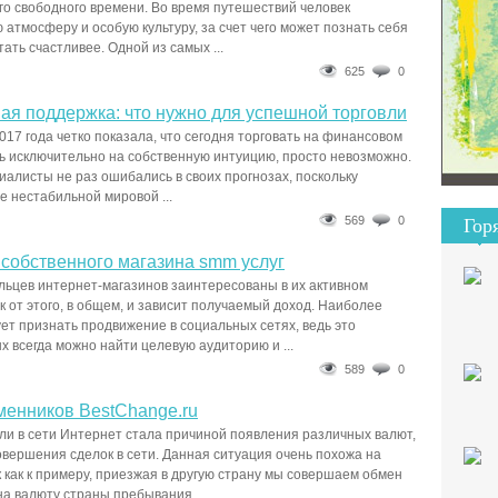
го свободного времени. Во время путешествий человек
 атмосферу и особую культуру, за счет чего может познать себя
тать счастливее. Одной из самых ...
625
0
я поддержка: что нужно для успешной торговли
017 года четко показала, что сегодня торговать на финансовом
ь исключительно на собственную интуицию, просто невозможно.
алисты не раз ошибались в своих прогнозах, поскольку
е нестабильной мировой ...
569
0
Гор
собственного магазина smm услуг
ьцев интернет-магазинов заинтересованы в их активном
к от этого, в общем, и зависит получаемый доход. Наиболее
т признать продвижение в социальных сетях, ведь это
х всегда можно найти целевую аудиторию и ...
589
0
менников BestChange.ru
ли в сети Интернет стала причиной появления различных валют,
вершения сделок в сети. Данная ситуация очень похожа на
к как к примеру, приезжая в другую страну мы совершаем обмен
а валюту страны пребывания, ...