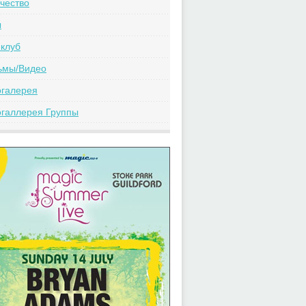
чество
ы
клуб
ьмы/Видео
огалерея
галлерея Группы