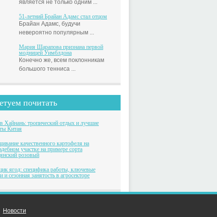
является не только одним ...
51-летний Брайан Адамс стал отцом
Брайан Адамс, будучи
невероятно популярным ...
Мария Шарапова признана первой
модницей Уимблдона
Конечно же, всем поклонникам
большого тенниса ...
етуем почитать
в Хайнань: тропический отдых и лучшие
ты Китая
ивание качественного картофеля на
адебном участке на примере сорта
янский розовый
ик ягод: специфика работы, ключевые
и и сезонная занятость в агросекторе
Новости