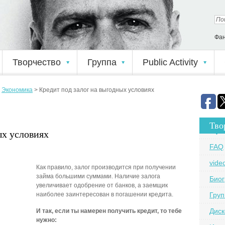
Фан
Творчество
Группа
Public Activity
>
Экономика
>
Кредит под залог на выгодных условиях
Тво
ых условиях
FAQ
vide
Как правило, залог производится при получении
займа большими суммами. Наличие залога
Био
увеличивает одобрение от банков, а заемщик
наиболее заинтересован в погашении кредита.
Груп
Дис
И так, если ты намерен получить кредит, то тебе
нужно: