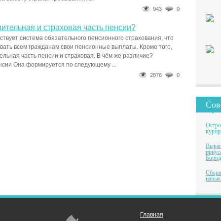
943
0
пительная и страховая часть пенсии?
ствует система обязательного пенсионного страхования, что
ать всем гражданам свои пенсионные выплаты. Кроме того,
ельная часть пенсии и страховая. В чём же различие?
нсии Она формируется по следующему ...
2876
0
Сов
Остро
курор
Выращ
приус
Бород
Сборщ
навык
Главная