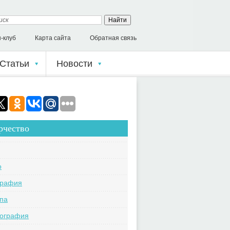
-клуб
Карта сайта
Обратная связь
Статьи
Новости
рчество
o
графия
па
кография