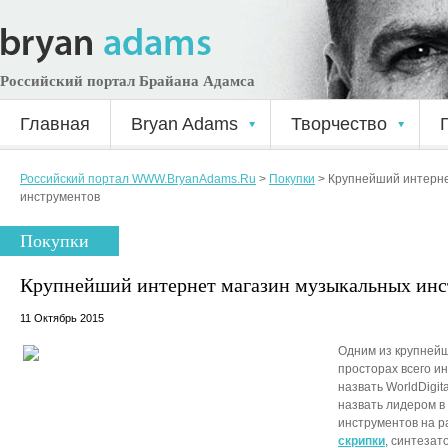
Российский портал Брайана Адамса
Главная
Bryan Adams
Творчество
Российский портал WWW.BryanAdams.Ru
>
Покупки
>
Крупнейший интерне
инструментов
Покупки
Крупнейший интернет магазин музыкальных инс
11 Октябрь 2015
Одним из крупнейш
просторах всего и
назвать WorldDigit
назвать лидером в
инструментов на р
скрипки
, синтезат