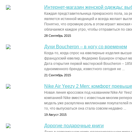
Интернет-магазин женской одежды: выб
Каждая представительница прекрасного пола, за 
является истинной модницей и всегда желает выгл
Понятно, что огромную роль в этом играет женская 
облачаемся каждое утро, чтобы отправиться по своим
28 Сентябрь 2015
Духи Boucheron – в ногу со временем
Когда-то, когда спрос на ювелирные изделия высше
французский ювелир, Федерико Бушерон открыл ма
Дата открытия первой мастерской Boucheron – 1858
одноименного бренда, известного сегодня не ...
21 Сентябрь 2015
Nike Air Yeezy 2 Men: комфорт превыше
Новая линия кроссовок под названием Nike Air Yee
компанией Nike вместе с известным многим реперо
модель уже раскуплена миллионами покупателей по
то, что выпускаться она стала совсем недавно ...
19 Август 2015
Дорогие подарочные книги