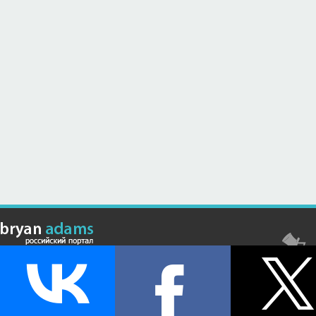
© Российский сайт, посвященный канадскому композитору,
музыканту и исполнителю Брайану Адамсу (Bryan Adams) - 2026 .