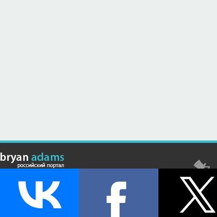
© Российский сайт, посвященный канадскому композитору,
музыканту и исполнителю Брайану Адамсу (Bryan Adams) - 2026 .