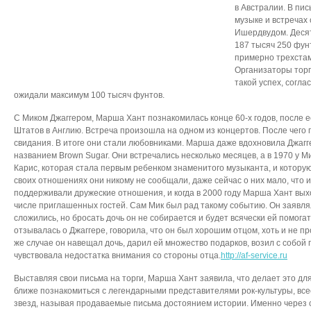
в Австралии. В пис
музыке и встречах
Ишердвудом. Деся
187 тысяч 250 фун
примерно трехста
Организаторы торг
такой успех, согла
ожидали максимум 100 тысяч фунтов.
С Миком Джаггером, Марша Хант познакомилась конце 60-х годов, после 
Штатов в Англию. Встреча произошла на одном из концертов. После чего
свидания. В итоге они стали любовниками. Марша даже вдохновила Джагг
названием Brown Sugar. Они встречались несколько месяцев, а в 1970 у 
Карис, которая стала первым ребенком знаменитого музыканта, и которую
своих отношениях они никому не сообщали, даже сейчас о них мало, что 
поддерживали дружеские отношения, и когда в 2000 году Марша Хант вых
числе приглашенных гостей. Сам Мик был рад такому событию. Он заявлял
сложились, но бросать дочь он не собирается и будет всячески ей помог
отзывалась о Джаггере, говорила, что он был хорошим отцом, хоть и не п
же случае он навещал дочь, дарил ей множество подарков, возил с собой 
чувствовала недостатка внимания со стороны отца.
http://af-service.ru
Выставляя свои письма на торги, Марша Хант заявила, что делает это дл
ближе познакомиться с легендарными представителями рок-культуры, вс
звезд, называя продаваемые письма достоянием истории. Именно через с