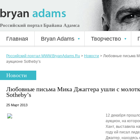
Российский портал Брайана Адамса
Главная
Bryan Adams
Творчество
Российский портал WWW.BryanAdams.Ru
>
Новости
>
Любовные письма Ми
аукционе Sotheby’s
Новости
Любовные письма Мика Джаггера ушли с молотк
Sotheby’s
25 Март 2013
12 декабря прошлог
аукцион, на котор
Хант, выставила н
году ей писал лид
Джаггер, находясь