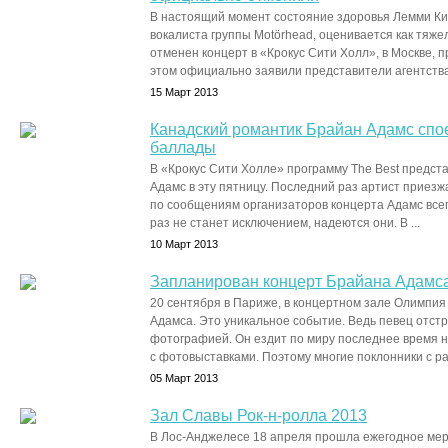
В настоящий момент состояние здоровья Лемми Ки
вокалиста группы Motörhead, оценивается как тяже
отменен концерт в «Крокус Сити Холл», в Москве, 
этом официально заявили представители агентства 
15 Март 2013
Канадский романтик Брайан Адамс спо
баллады
В «Крокус Сити Холле» программу The Best предст
Адамс в эту пятницу. Последний раз артист приезжа
по сообщениям организаторов концерта Адамс все
раз не станет исключением, надеются они. В ...
10 Март 2013
Запланирован концерт Брайана Адамс
20 сентября в Париже, в концертном зале Олимпия
Адамса. Это уникальное событие. Ведь певец отстр
фотографией. Он ездит по миру последнее время н
с фотовыставками. Поэтому многие поклонники с рад
05 Март 2013
Зал Славы Рок-н-ролла 2013
В Лос-Анджелесе 18 апреля прошла ежегодное меро