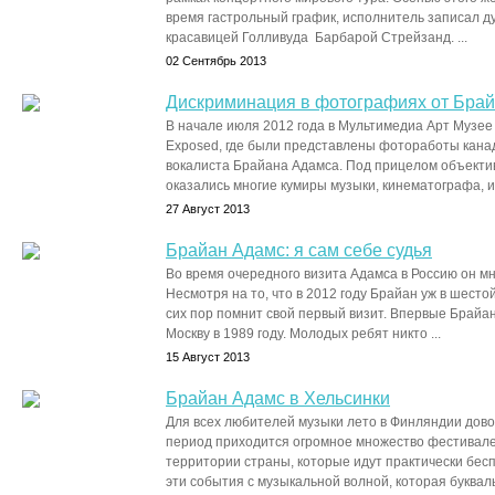
время гастрольный график, исполнитель записал д
красавицей Голливуда Барбарой Стрейзанд. ...
02 Сентябрь 2013
Дискриминация в фотографиях от Бра
В начале июля 2012 года в Мультимедиа Арт Музее
Exposed, где были представлены фотоработы канад
вокалиста Брайана Адамса. Под прицелом объекти
оказались многие кумиры музыки, кинематографа, иск
27 Август 2013
Брайан Адамс: я сам себе судья
Во время очередного визита Адамса в Россию он м
Несмотря на то, что в 2012 году Брайан уж в шесто
сих пор помнит свой первый визит. Впервые Брайа
Москву в 1989 году. Молодых ребят никто ...
15 Август 2013
Брайан Адамс в Хельсинки
Для всех любителей музыки лето в Финляндии дово
период приходится огромное множество фестивале
территории страны, которые идут практически бе
эти события с музыкальной волной, которая буквальн