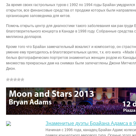
За время своих гастрольных туров с 1992 по 1994 годы Брайан умудрился
открыток, все финансовые средства от продажи которых были направлен
организацию заповедника для китов.
Помочь открыть центр для диагностики такого заболевания как рак груди 
благотворительного концерта в Канаде в 1998 году. Собранные средства 
миллиона долларов.
Кроме того что Брайан замечательный вокалист и композитор, он страст
умение ему пригодилось в благотворительных целях, т.к. его книга «Made
белых фотографических портретов знаменитых женщин родом из Канады,
множества прекрасных дам на снимках были запечатлены Джони Митчелл
Дион.
Знаменитые дуэты Брайана Адамса в 9
Начиная с 1996 года, канадец Брайан Адамс колеси
рамках концертного мирового тура. Осенью этого ж