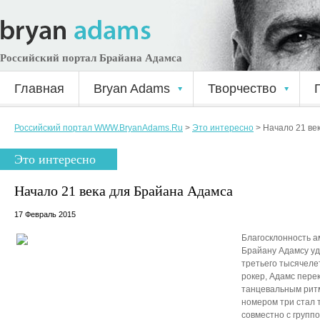
Российский портал Брайана Адамса
Главная
Bryan Adams
Творчество
Российский портал WWW.BryanAdams.Ru
>
Это интересно
>
Начало 21 ве
Это интересно
Начало 21 века для Брайана Адамса
17 Февраль 2015
Благосклонность а
Брайану Адамсу уд
третьего тысячеле
рокер, Адамс пере
танцевальным рит
номером три стал 
совместно с группо