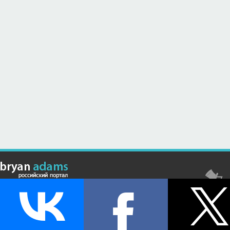
© Российский сайт, посвященный канадскому композитору,
музыканту и исполнителю Брайану Адамсу (Bryan Adams) - 2026 .