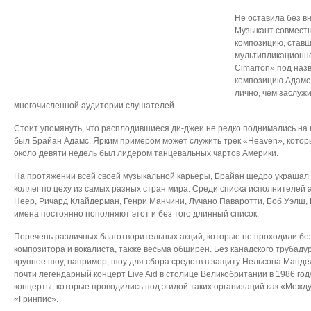
Не оставила без в
Музыкант совмест
композицию, ставш
мультипликационному
Cimarron» под назв
композицию Адамс 
лично, чем заслуж
многочисленной аудитории слушателей.
Стоит упомянуть, что расплодившиеся ди-джеи не редко поднимались на 
был Брайан Адамс. Ярким примером может служить трек «Heaven», кото
около девяти недель был лидером танцевальных чартов Америки.
На протяжении всей своей музыкальной карьеры, Брайан щедро украшал 
коллег по цеху из самых разных стран мира. Среди списка исполнителей 
Heep, Ричард Клайдерман, Генри Манчини, Лучано Паваротти, Боб Уэлш, H
имена постоянно пополняют этот и без того длинный список.
Перечень различных благотворительных акций, которые не проходили без
композитора и вокалиста, также весьма обширен. Без канадского трубаду
крупное шоу, например, шоу для сбора средств в защиту Нельсона Манд
почти легендарный концерт Live Aid в столице Великобритании в 1986 год
концерты, которые проводились под эгидой таких организаций как «Межд
«Гринпис».