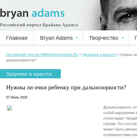
Российский портал Брайана Адамса
Главная
Bryan Adams
Творчество
Российский портал WWW.BryanAdams.Ru
>
Здоровье и красота
>
Нужны ли
дальнозоркости?
Здоровье и красота
Нужны ли очки ребенку при дальнозоркости?
07 Июль 2025
Дальнозоркость, и
собой нарушение з
плохо видит предм
глазам. Это состоя
может быть связан
особенностями гла