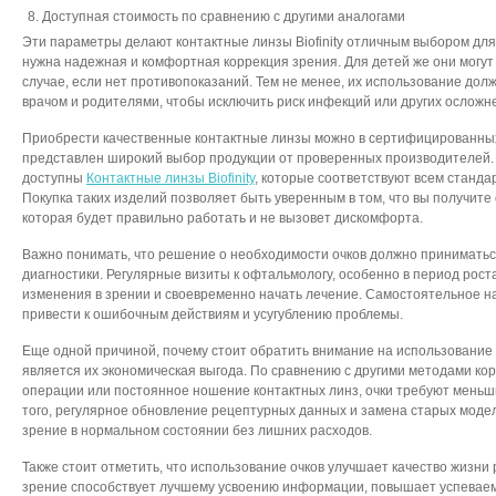
8. Доступная стоимость по сравнению с другими аналогами
Эти параметры делают контактные линзы Biofinity отличным выбором для
нужна надежная и комфортная коррекция зрения. Для детей же они могут 
случае, если нет противопоказаний. Тем не менее, их использование дол
врачом и родителями, чтобы исключить риск инфекций или других осложн
Приобрести качественные контактные линзы можно в сертифицированных
представлен широкий выбор продукции от проверенных производителей.
доступны
Контактные линзы Biofinity
, которые соответствуют всем станда
Покупка таких изделий позволяет быть уверенным в том, что вы получите
которая будет правильно работать и не вызовет дискомфорта.
Важно понимать, что решение о необходимости очков должно принимать
диагностики. Регулярные визиты к офтальмологу, особенно в период рост
изменения в зрении и своевременно начать лечение. Самостоятельное н
привести к ошибочным действиям и усугублению проблемы.
Еще одной причиной, почему стоит обратить внимание на использование 
является их экономическая выгода. По сравнению с другими методами кор
операции или постоянное ношение контактных линз, очки требуют меньш
того, регулярное обновление рецептурных данных и замена старых моде
зрение в нормальном состоянии без лишних расходов.
Также стоит отметить, что использование очков улучшает качество жизни
зрение способствует лучшему усвоению информации, повышает успеваемо