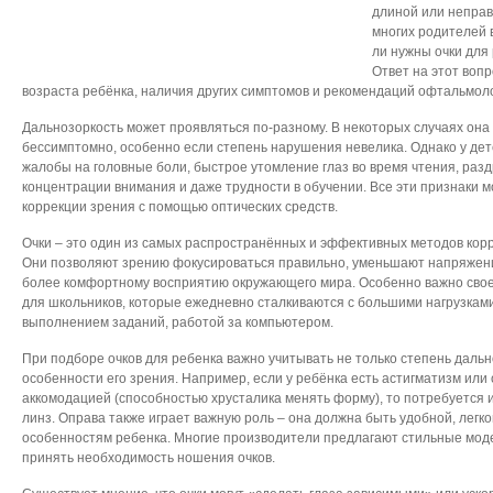
длиной или неправ
многих родителей 
ли нужны очки для
Ответ на этот вопр
возраста ребёнка, наличия других симптомов и рекомендаций офтальмоло
Дальнозоркость может проявляться по-разному. В некоторых случаях она
бессимптомно, особенно если степень нарушения невелика. Однако у дет
жалобы на головные боли, быстрое утомление глаз во время чтения, раз
концентрации внимания и даже трудности в обучении. Все эти признаки м
коррекции зрения с помощью оптических средств.
Очки – это один из самых распространённых и эффективных методов корр
Они позволяют зрению фокусироваться правильно, уменьшают напряжени
более комфортному восприятию окружающего мира. Особенно важно сво
для школьников, которые ежедневно сталкиваются с большими нагрузками
выполнением заданий, работой за компьютером.
При подборе очков для ребенка важно учитывать не только степень даль
особенности его зрения. Например, если у ребёнка есть астигматизм или
аккомодацией (способностью хрусталика менять форму), то потребуется
линз. Оправа также играет важную роль – она должна быть удобной, легк
особенностям ребенка. Многие производители предлагают стильные моде
принять необходимость ношения очков.