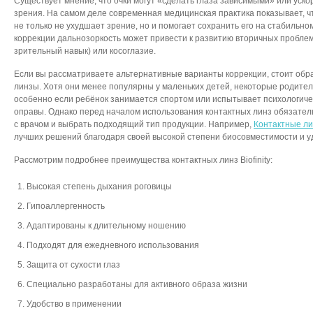
Существует мнение, что очки могут «сделать глаза зависимыми» или уско
зрения. На самом деле современная медицинская практика показывает, ч
не только не ухудшает зрение, но и помогает сохранить его на стабильном
коррекции дальнозоркость может привести к развитию вторичных проблем
зрительный навык) или косоглазие.
Если вы рассматриваете альтернативные варианты коррекции, стоит обр
линзы. Хотя они менее популярны у маленьких детей, некоторые родител
особенно если ребёнок занимается спортом или испытывает психологич
оправы. Однако перед началом использования контактных линз обязател
с врачом и выбрать подходящий тип продукции. Например,
Контактные лин
лучших решений благодаря своей высокой степени биосовместимости и у
Рассмотрим подробнее преимущества контактных линз Biofinity:
1. Высокая степень дыхания роговицы
2. Гипоаллергенность
3. Адаптированы к длительному ношению
4. Подходят для ежедневного использования
5. Защита от сухости глаз
6. Специально разработаны для активного образа жизни
7. Удобство в применении