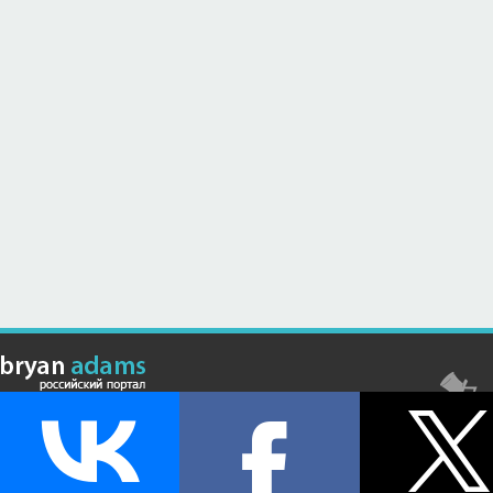
© Российский сайт, посвященный канадскому композитору,
музыканту и исполнителю Брайану Адамсу (Bryan Adams) - 2026 .