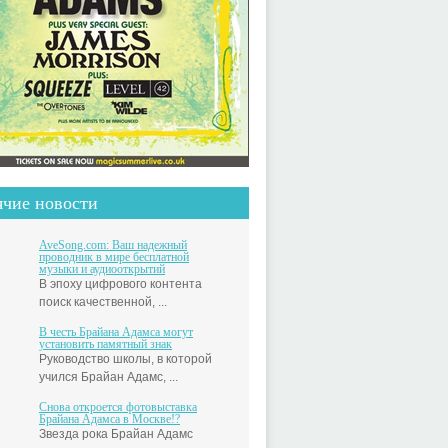
ячие новости
AveSong.com: Ваш надежный
проводник в мире бесплатной
музыки и аудиооткрытий
В эпоху цифрового контента
поиск качественной, ...
В честь Брайана Адамса могут
установить памятный знак
Руководство школы, в которой
учился Брайан Адамс, ...
Снова откроется фотовыставка
Брайана Адамса в Москве!?
Звезда рока Брайан Адамс