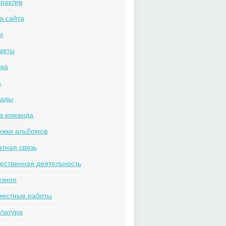
рактив
а сайта
и
акты
ика
а
рады
а команда
ожки альбомов
тная связь
ственная деятельность
езное
местные работы
латура