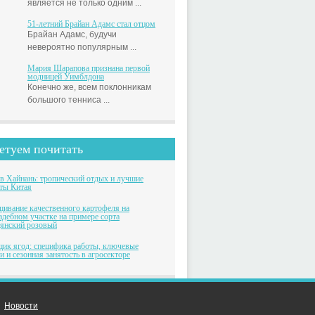
является не только одним ...
51-летний Брайан Адамс стал отцом
Брайан Адамс, будучи
невероятно популярным ...
Мария Шарапова признана первой
модницей Уимблдона
Конечно же, всем поклонникам
большого тенниса ...
етуем почитать
в Хайнань: тропический отдых и лучшие
ты Китая
ивание качественного картофеля на
адебном участке на примере сорта
янский розовый
ик ягод: специфика работы, ключевые
и и сезонная занятость в агросекторе
Новости