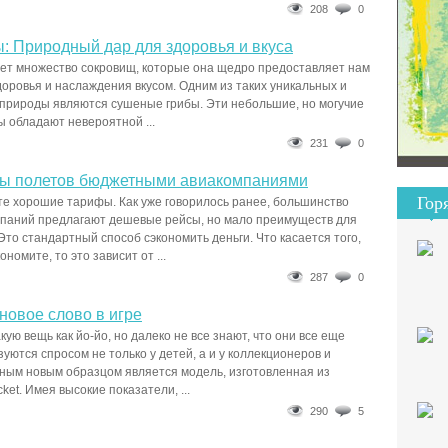
208
0
: Природный дар для здоровья и вкуса
ет множество сокровищ, которые она щедро предоставляет нам
оровья и наслаждения вкусом. Одним из таких уникальных и
природы являются сушеные грибы. Эти небольшие, но могучие
 обладают невероятной ...
231
0
ы полетов бюджетными авиакомпаниями
Гор
е хорошие тарифы. Как уже говорилось ранее, большинство
паний предлагают дешевые рейсы, но мало преимуществ для
Это стандартный способ сэкономить деньги. Что касается того,
ономите, то это зависит от ...
287
0
 новое слово в игре
ую вещь как йо-йо, но далеко не все знают, что они все еще
уются спросом не только у детей, а и у коллекционеров и
ным новым образцом является модель, изготовленная из
ket. Имея высокие показатели, ...
290
5