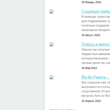
29 Январь 2024
Сушеные грибы
В природе существу
для поддержания зд
полезных подарков 
природные продукты
30 Август 2023
Плюсы и минус
Обычно вы получает
бюджетных авиаком
путешественников. 
сколько денег вы сэк
28 Май 2022
Йо-йо Ракета –
Все слышали про так
выпускаются и польз
спортсменов. Отлич
металла Aero уо Roc
23 Апрель 2022