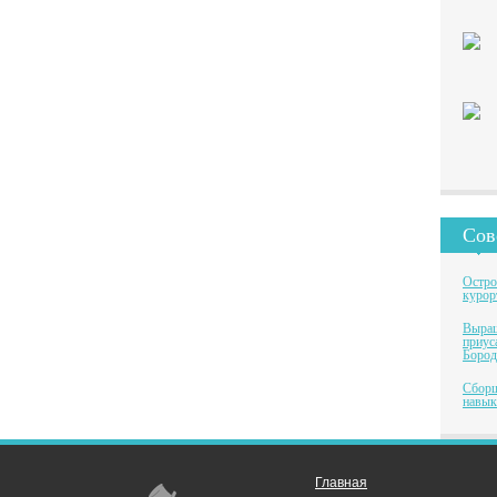
Сов
Остро
курор
Выращ
приус
Бород
Сборщ
навык
Главная