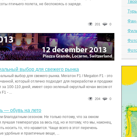
Твор
оты птичьего полета, не беспокоясь о заряде.
Тур
Фан-
201
0
Фил
Фот
Фото
деальный выбор для свежего рынка
еальный выбор для свежего рынка. Мегатон F1 / Megaton F1 - это
очанной, который отлично подходит для переработки и продажи
т за 100-110 дней, имеет серо-зеленый округлый кочан весом от
F1 - ...
204
0
ь — обувь на лето
м благодатным сезоном. Не только потому, что за окном
 лучшая температура за весь год, но и потому, что мы, наконец,
ь носить то, что нравится. Чаще всего в этот перечень
е удобные и практичные вещи, ...