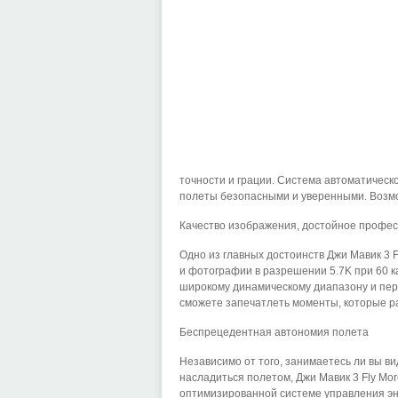
точности и грации. Система автоматическ
полеты безопасными и уверенными. Воз
Качество изображения, достойное профе
Одно из главных достоинств Джи Мавик 3 
и фотографии в разрешении 5.7K при 60 ка
широкому динамическому диапазону и пер
сможете запечатлеть моменты, которые р
Беспрецедентная автономия полета
Независимо от того, занимаетесь ли вы в
насладиться полетом, Джи Мавик 3 Fly Mo
оптимизированной системе управления эн