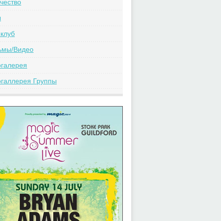
чество
ы
клуб
ьмы/Видео
огалерея
галлерея Группы