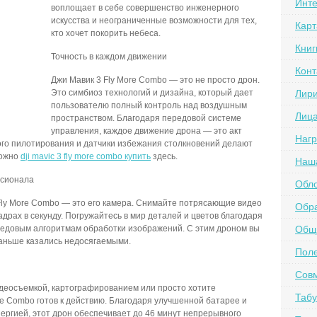
Инте
воплощает в себе совершенство инженерного
искусства и неограниченные возможности для тех,
Карт
кто хочет покорить небеса.
Книг
Точность в каждом движении
Конт
Джи Мавик 3 Fly More Combo — это не просто дрон.
Это симбиоз технологий и дизайна, который дает
Лир
пользователю полный контроль над воздушным
Лиц
пространством. Благодаря передовой системе
управления, каждое движение дрона — это акт
Наг
ого пилотирования и датчики избежания столкновений делают
можно
dji mavic 3 fly more combo купить
здесь.
Наш
ссионала
Обл
Fly More Combo — это его камера. Снимайте потрясающие видео
Обра
драх в секунду. Погружайтесь в мир деталей и цветов благодаря
едовым алгоритмам обработки изображений. С этим дроном вы
Обще
аньше казались недосягаемыми.
Пол
Сов
идеосъемкой, картографированием или просто хотите
Табу
re Combo готов к действию. Благодаря улучшенной батарее и
ергией, этот дрон обеспечивает до 46 минут непрерывного