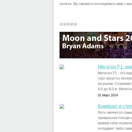
полета. Вы сможете исследовать мир с выс
Мегатон F1: и
Мегатон F1 - это ид
сорт капусты белок
на рынке. Созревае
4,0 до 8,0 кг. Мегатон 
02 Март 2024
Комфорт и стил
Лето является самы
прекрасная погода и
можем себе позволит
попадают либо самы