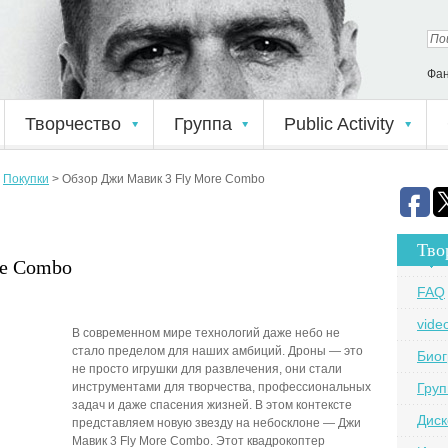
Фан
Творчество
Группа
Public Activity
>
Покупки
>
Обзор Джи Мавик 3 Fly More Combo
Тво
re Combo
FAQ
vide
В современном мире технологий даже небо не
стало пределом для наших амбиций. Дроны — это
Био
не просто игрушки для развлечения, они стали
инструментами для творчества, профессиональных
Груп
задач и даже спасения жизней. В этом контексте
Дис
представляем новую звезду на небосклоне — Джи
Мавик 3 Fly More Combo. Этот квадрокоптер