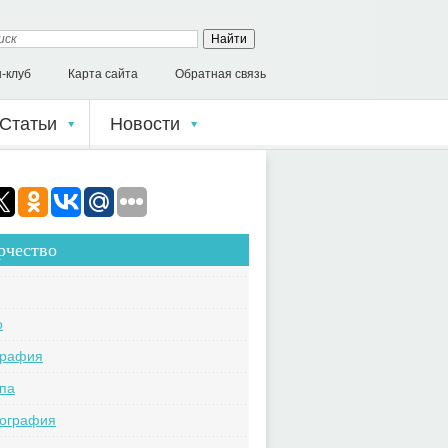
-клуб
Карта сайта
Обратная связь
Статьи
Новости
рчество
o
графия
па
кография