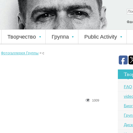
Фан
Творчество
Группа
Public Activity
>
Фотогаллерея Группы
>
c
Тво
FAQ
vide
1009
Био
Груп
Дис