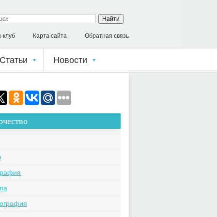
-клуб
Карта сайта
Обратная связь
Статьи
Новости
рчество
o
графия
па
кография