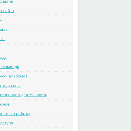
рактив
а сайта
и
акты
ика
а
рады
а команда
ожки альбомов
тная связь
ственная деятельность
езное
местные работы
латура