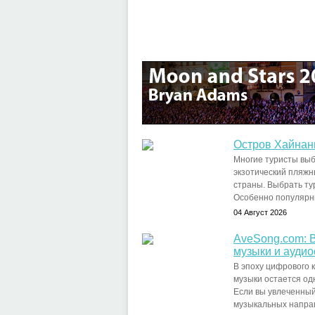
Остров Хайнань
Многие туристы выб
экзотический пляжн
страны. Выбрать тур м
Особенно популярны 
04 Август 2026
AveSong.com: 
музыки и ауди
В эпоху цифрового 
музыки остается од
Если вы увлеченный
музыкальных направ