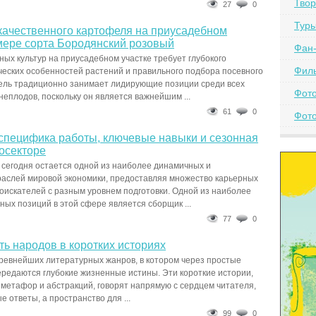
Твор
27
0
Тур
ачественного картофеля на приусадебном
мере сорта Бородянский розовый
Фан-
х культур на приусадебном участке требует глубокого
Фил
еских особенностей растений и правильного подбора посевного
ель традиционно занимает лидирующие позиции среди всех
Фот
еплодов, поскольку он является важнейшим ...
61
0
Фото
 специфика работы, ключевые навыки и сезонная
росекторе
 сегодня остается одной из наиболее динамичных и
аслей мировой экономики, предоставляя множество карьерных
оискателей с разным уровнем подготовки. Одной из наиболее
ных позиций в этой сфере является сборщик ...
77
0
ть народов в коротких историях
ревнейших литературных жанров, в котором через простые
редаются глубокие жизненные истины. Эти короткие истории,
етафор и абстракций, говорят напрямую с сердцем читателя,
е ответы, а пространство для ...
99
0