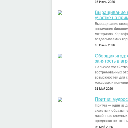
16 Июль 2026
Выращивание к
участке на при
Выращивание овощны
понимания биологич
материала. Картоф
возделываемых корн
10 Июнь 2026
Сборщик ягод:
занятость в аг
Сельское хозяйство
востребованных отр
возможностей для с
массовых и популяр
31 Май 2026
Притчи: мудрос
Притчи — один из д
сюжеты и образы пе
лишённые сложных м
предлагая не готовы
06 Май 2026