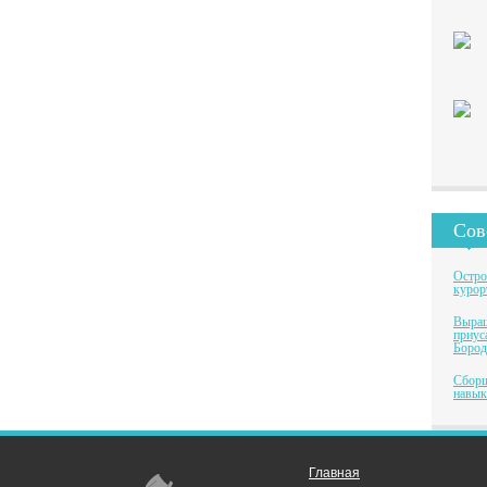
Сов
Остро
курор
Выращ
приус
Бород
Сборщ
навык
Главная