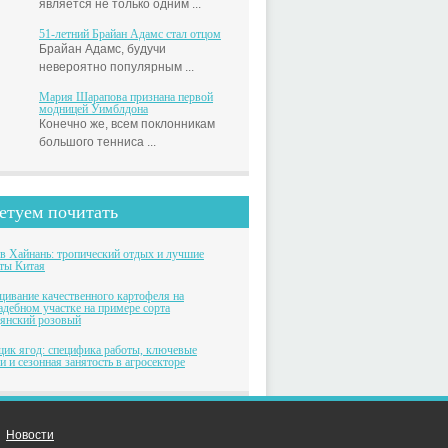
является не только одним ...
51-летний Брайан Адамс стал отцом
Брайан Адамс, будучи
невероятно популярным ...
Мария Шарапова признана первой
модницей Уимблдона
Конечно же, всем поклонникам
большого тенниса ...
етуем почитать
в Хайнань: тропический отдых и лучшие
ты Китая
ивание качественного картофеля на
адебном участке на примере сорта
янский розовый
ик ягод: специфика работы, ключевые
и и сезонная занятость в агросекторе
Новости