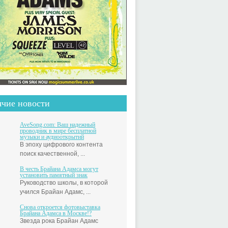
ячие новости
AveSong.com: Ваш надежный
проводник в мире бесплатной
музыки и аудиооткрытий
В эпоху цифрового контента
поиск качественной, ...
В честь Брайана Адамса могут
установить памятный знак
Руководство школы, в которой
учился Брайан Адамс, ...
Снова откроется фотовыставка
Брайана Адамса в Москве!?
Звезда рока Брайан Адамс