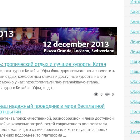
Инте
Карт
Книг
Конт
Лир
Лиц
Наг
: тропический отдых и лучшие курорты Китая
ирают туры в Китай из Уфы благодаря возможности совместить
Наш
ый отдых, комфортный климат и доступные курорты на юге
Обл
ожно у нас: https://prof-travel.ru/o-strane/kitay-o-strane/.
туры в Китай из Уфы, когда ...
Обра
3
0
Обще
Ваш надежный проводник в мире бесплатной
Пол
ооткрытий
контента поиск качественной, разнообразной и легко доступной
Сов
ной из ключевых потребностей современного пользователя.
 меломан, ищете свежие релизы или хотите узнать о новых
Табу
лениях подробнее, то платформа ...