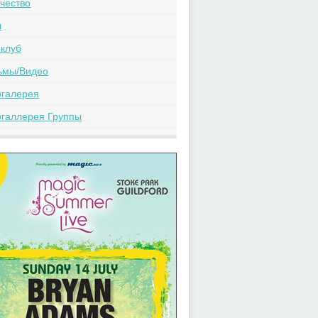
чество
ы
клуб
ьмы/Видео
огалерея
галлерея Группы