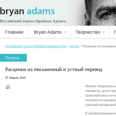
Российский портал Брайана Адамса
Главная
Bryan Adams
Творчество
Российский портал WWW.BryanAdams.Ru
>
Услуги
>
Расценки на письменн
Услуги
Расценки на письменный и устный перевод
07 Апрель 2015
Многие специалисты
лингвисты, долго п
транслейтинга счит
пользуется письме
рабочей наладочной
В профессионально