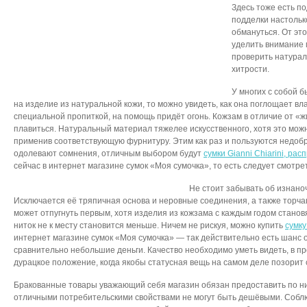
Здесь тоже есть п
подделки настольк
обмануться. От это
уделить внимание 
проверить натураль
хитрости.
У многих с собой б
на изделие из натуральной кожи, то можно увидеть, как она поглощает вла
специальной пропиткой, на помощь придёт огонь. Кожзам в отличие от «ж
плавиться. Натуральный материал тяжелее искусственного, хотя это мож
применив соответствующую фурнитуру. Этим как раз и пользуются недоб
одолевают сомнения, отличным выбором будут
сумки Gianni Chiarini, ра
сейчас в интернет магазине сумок «Моя сумочка», то есть следует смотре
Не стоит забывать об изнано
Исключается её тряпичная основа и неровные соединения, а также торчащ
может отпугнуть первым, хотя изделия из кожзама с каждым годом станов
ниток не к месту становится меньше. Ничем не рискуя, можно купить
сумку
интернет магазине сумок «Моя сумочка» — так действительно есть шанс 
сравнительно небольшие деньги. Качество необходимо уметь видеть, в п
дурацкое положение, когда якобы статусная вещь на самом деле позорит 
Бракованные товары уважающий себя магазин обязан предоставить по ни
отличными потребительскими свойствами не могут быть дешёвыми. Соблю