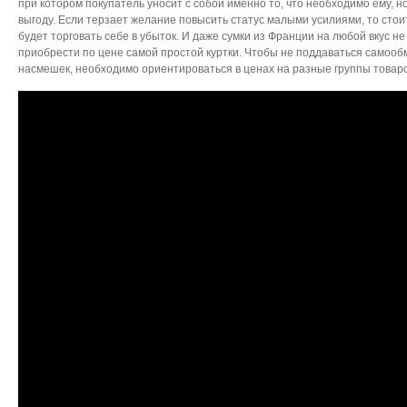
при котором покупатель уносит с собой именно то, что необходимо ему, 
выгоду. Если терзает желание повысить статус малыми усилиями, то стоит
будет торговать себе в убыток. И даже сумки из Франции на любой вкус не
приобрести по цене самой простой куртки. Чтобы не поддаваться самооб
насмешек, необходимо ориентироваться в ценах на разные группы товаро