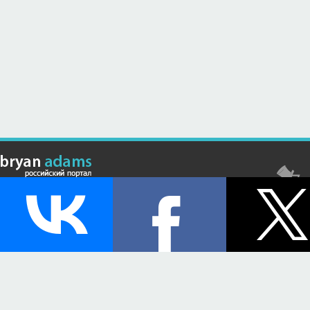
© Российский сайт, посвященный канадскому композитору,
музыканту и исполнителю Брайану Адамсу (Bryan Adams) - 2026 .