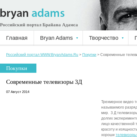
Российский портал Брайана Адамса
Главная
Bryan Adams
Творчество
Российский портал WWW.BryanAdams.Ru
>
Покупки
>
Современные телев
Покупки
Современные телевизоры 3Д
07 Август 2014
Трехмерное видео т
называемого разряд
мир. 3 Д телевизоры
долгих эксперимент
лицо качественной т
красоту и изящность
хороши
телевизоры