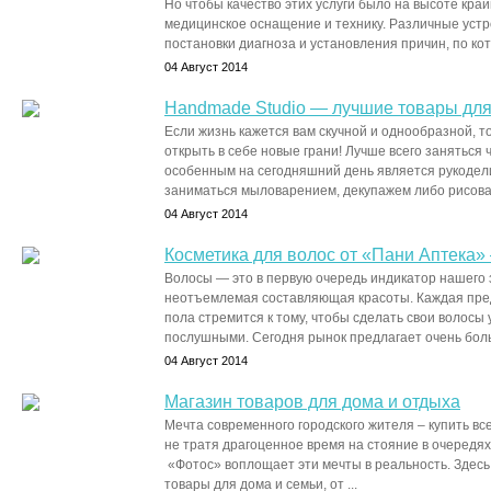
Но чтобы качество этих услуги было на высоте кра
медицинское оснащение и технику. Различные уст
постановки диагноза и установления причин, по кот
04 Август 2014
Handmade Studio — лучшие товары для 
Если жизнь кажется вам скучной и однообразной, т
открыть в себе новые грани! Лучше всего заняться
особенным на сегодняшний день является рукодел
заниматься мыловарением, декупажем либо рисован
04 Август 2014
Косметика для волос от «Пани Аптека»
Волосы — это в первую очередь индикатор нашего 
неотъемлемая составляющая красоты. Каждая пре
пола стремится к тому, чтобы сделать свои волос
послушными. Сегодня рынок предлагает очень боль
04 Август 2014
Магазин товаров для дома и отдыха
Мечта современного городского жителя – купить вс
не тратя драгоценное время на стояние в очередях
«Фотос» воплощает эти мечты в реальность. Здес
товары для дома и семьи, от ...