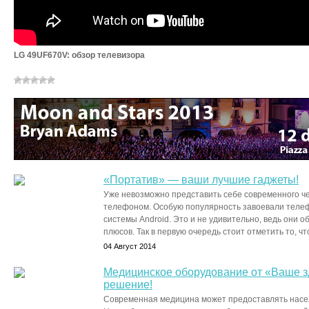
LG 49UF670V: обзор телевизора
«Портатив» — ваши лучшие гаджеты!
Уже невозможно представить себе современного че
телефоном. Особую популярность завоевали теле
системы Android. Это и не удивительно, ведь они
плюсов. Так в первую очередь стоит отметить то, что 
04 Август 2014
Медицинское оборудование от «Ваше 
решение!
Современная медицина может предоставлять насе