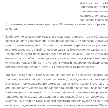
сказать о том, что 
напросто фантастич
просмотрите фильм
мониторе, то навсег
вариантов телевизо
3Д телевизоры имеют очень красивую ЖК панель, на которой изображаю
качества.
Изображение во всех этих телевизорах демонстрируется так, чтобы на к
эффект данного изображения. Конечно же, подобные телевизоры помимо
имеют и негативные, но их так мало, что критики стараются их не учитыва
того чтобы смотреть такой телевизор вам в любом случае понадобятся сп
них просмотр будет мягко говоря ущербным. Конечно же, нельзя не учитыва
телевизора потребуются не одни очки, а несколько, так как ваша компани
количества человек. Вы хотите устроить уютный просмотр новейших фил
вам придется приготовить хотя бы 4 экземпляра таких вот очков.
Что такое очки для 3Д телевизоров? Во-первых, они являются электронно
просмотр кинолент является невозможным. Для каждой линзы глаза здес
Очки имеют некую электронику ,которая полностью синхронизируется с п
Именно она автоматически определяет то, какой глаз должен видеть то 
линза во время просмотра того или иного фильма становится непрозрачн
попеременно открывается в одном и втором глазу. Очки стоят довольно т
качественные очки, то каждый новый просмотр фильма будет для вас на
зачастую создает невероятно уникальную систему так называемых 3Д очк