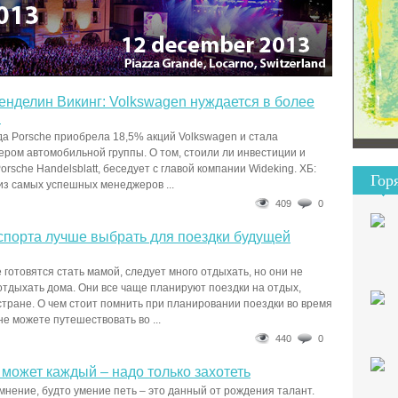
енделин Викинг: Volkswagen нуждается в более
и
ода Porsche приобрела 18,5% акций Volkswagen и стала
ром автомобильной группы. О том, стоили ли инвестиции и
rsche Handelsblatt, беседует с главой компании Wideking. ХБ:
Гор
из самых успешных менеджеров ...
409
0
спорта лучше выбрать для поездки будущей
готовятся стать мамой, следует много отдыхать, но они не
отдыхать дома. Они все чаще планируют поездки на отдых,
 стране. О чем стоит помнить при планировании поездки во время
е можете путешествовать во ...
440
0
 может каждый – надо только захотеть
мнение, будто умение петь – это данный от рождения талант.