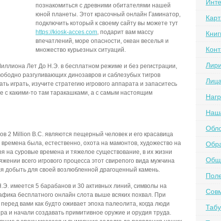
Инте
познакомиться с древними обитателями нашей
юной планеты. Этот красочный онлайн Гаминатор,
Карт
подключить который к своему сайту вы можете тут
https://kiosk-acces.com
, подарит вам массу
Книг
впечатлений, море опасности, океан веселья и
Конт
множество курьезных ситуаций.
Лир
иллиона Лет До Н.Э. в бесплатном режиме и без регистрации,
вободно разгуливающих динозавров и саблезубых тигров
Лиц
ть играть, изучите стратегию игрового аппарата и запаситесь
не с какими-то там таракашками, а с самым настоящим
Наг
Наш
Обл
 2 Million B.C. являются пещерный человек и его красавица
 времена была, естественно, охота на мамонтов, художество на
Обра
ря на суровые времена и тяжелое существование, в их жизни
Обще
яжении всего игрового процесса этот свирепого вида мужчина
ся добыть для своей возлюбленной драгоценный камень.
Пол
.Э. имеется 5 барабанов и 30 активных линий, символы на
Сов
афика бесплатного онлайн слота выше всяких похвал. При
еред вами как будто оживает эпоха палеолита, когда люди
Табу
ра и начали создавать примитивное оружие и орудия труда.