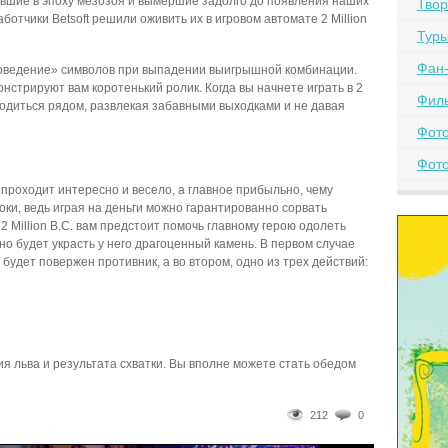
ившие в эпоху мезозоя и вымершие задолго до появления наших
Твор
ботчики Betsoft решили оживить их в игровом автомате 2 Million
Тур
Фан-
поведение» символов при выпадении выигрышной комбинации.
нстрируют вам коротенький ролик. Когда вы начнете играть в 2
Фил
находиться рядом, развлекая забавными выходками и не давая
Фот
Фото
. проходит интересно и весело, а главное прибыльно, чему
ки, ведь играя на деньги можно гарантированно сорвать
 Million B.C. вам предстоит помочь главному герою одолеть
жно будет украсть у него драгоценный камень. В первом случае
будет повержен противник, а во втором, одно из трех действий:
я льва и результата схватки. Вы вполне можете стать обедом
212
0