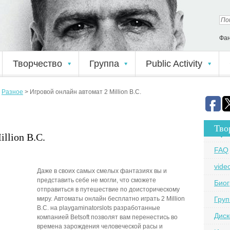
Фан
Творчество
Группа
Public Activity
>
Разное
>
Игровой онлайн автомат 2 Million B.C.
Тво
llion B.C.
FAQ
vide
Даже в своих самых смелых фантазиях вы и
представить себе не могли, что сможете
Био
отправиться в путешествие по доисторическому
миру. Автоматы онлайн бесплатно играть 2 Million
Груп
B.C. на playgaminatorslots разработанные
Дис
компанией Betsoft позволят вам перенестись во
времена зарождения человеческой расы и