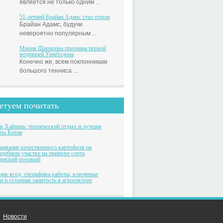
является не только одним ...
51-летний Брайан Адамс стал отцом
Брайан Адамс, будучи
невероятно популярным ...
Мария Шарапова признана первой
модницей Уимблдона
Конечно же, всем поклонникам
большого тенниса ...
етуем почитать
в Хайнань: тропический отдых и лучшие
ты Китая
ивание качественного картофеля на
адебном участке на примере сорта
янский розовый
ик ягод: специфика работы, ключевые
и и сезонная занятость в агросекторе
Новости