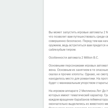
Вы может запустить игровые автоматы 2 М
что позволит вам путешествовать среди с
совершенно безопасно. Перед тем как нача
оружием, ведь встретиться вам придется 
саблезубым тигром.
Особенности автомата 2 Million B.C.
Основными персонажами игровых автоматов
жена. Основным их занятием в те опасные
скалах и прочие хлопоты. Однако, не смот
находилось место для романтики. На прот
будет с маниакальным упорством старать
На игровом аппарате 2 Миллиона Лет До Н
которых имеют тематический характер. Гр
каждом вращении барабанов гейминатора п
окончательно выделились из животного ми