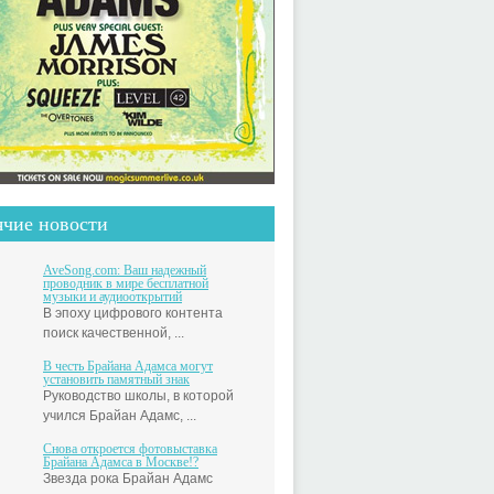
ячие новости
AveSong.com: Ваш надежный
проводник в мире бесплатной
музыки и аудиооткрытий
В эпоху цифрового контента
поиск качественной, ...
В честь Брайана Адамса могут
установить памятный знак
Руководство школы, в которой
учился Брайан Адамс, ...
Снова откроется фотовыставка
Брайана Адамса в Москве!?
Звезда рока Брайан Адамс