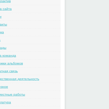
рактив
а сайта
и
акты
ика
а
рады
а команда
ожки альбомов
тная связь
ственная деятельность
езное
местные работы
латура