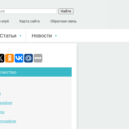
-клуб
Карта сайта
Обратная связь
Статьи
Новости
рчество
o
графия
па
кография