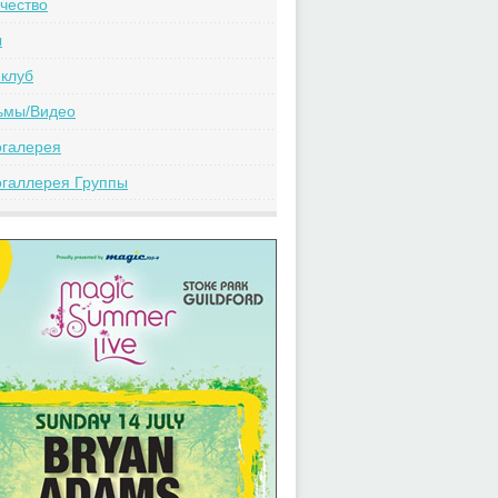
чество
ы
клуб
ьмы/Видео
огалерея
галлерея Группы