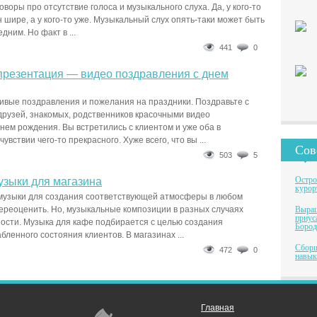
оворы про отсутствие голоса и музыкального слуха. Да, у кого-то
 шире, а у кого-то уже. Музыкальный слух опять-таки может быть
ним. Но факт в ...
441
0
презентация — видео поздравления с днем
ивые поздравления и пожелания на праздники. Поздравьте с
рузей, знакомых, родственников красочными видео
нем рождения. Вы встретились с клиентом и уже оба в
вствии чего-то прекрасного. Хуже всего, что вы ...
Сов
503
5
Остро
узыки для магазина
курор
музыки для создания соответствующей атмосферы в любом
ереоценить. Но, музыкальные композиции в разных случаях
Выращ
приус
ости. Музыка для кафе подбирается с целью создания
Бород
ленного состояния клиентов. В магазинах ...
Сборщ
472
0
навык
Главная