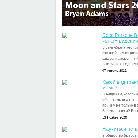
Босс Porsche В
четком видени
В сентябре этого г
крупнейшим акционе
каковы намерения Po
Вас считают одним 
07 Апрель 2021
Какой вид тран
маме?
Женщинам, которые 
обязательно хотят 
причем не только в
беременности? Вы н
13 Ноябрь 2020
Научиться петь
В обществе бытует 