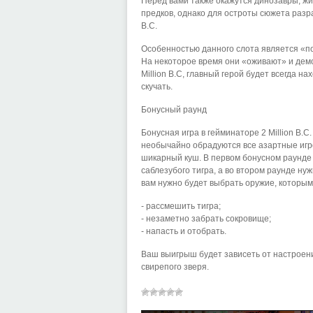
Перед вами также окажутся динозавры, ж
предков, однако для остроты сюжета разра
B.C.
Особенностью данного слота является «
На некоторое время они «оживают» и демо
Million B.C, главный герой будет всегда 
скучать.
Бонусный раунд
Бонусная игра в гейминаторе 2 Million B.C
необычайно обрадуются все азартные игро
шикарный куш. В первом бонусном раунде 2
саблезубого тигра, а во втором раунде ну
вам нужно будет выбрать оружие, которым 
- рассмешить тигра;
- незаметно забрать сокровище;
- напасть и отобрать.
Ваш выигрыш будет зависеть от настроени
свирепого зверя.