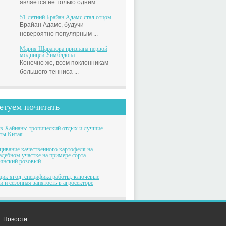
является не только одним ...
51-летний Брайан Адамс стал отцом
Брайан Адамс, будучи
невероятно популярным ...
Мария Шарапова признана первой
модницей Уимблдона
Конечно же, всем поклонникам
большого тенниса ...
етуем почитать
в Хайнань: тропический отдых и лучшие
ты Китая
ивание качественного картофеля на
адебном участке на примере сорта
янский розовый
ик ягод: специфика работы, ключевые
и и сезонная занятость в агросекторе
Новости