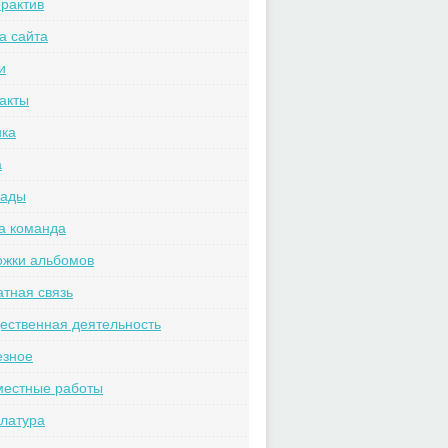
рактив
а сайта
и
акты
ика
а
рады
а команда
ожки альбомов
тная связь
ственная деятельность
езное
местные работы
латура