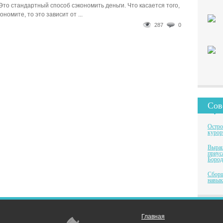
Это стандартный способ сэкономить деньги. Что касается того,
ономите, то это зависит от ...
287
0
Сов
Остро
курор
Выращ
приус
Бород
Сборщ
навык
Главная