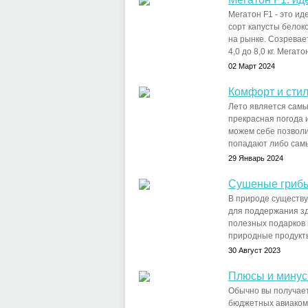
Мегатон F1 - это ид
сорт капусты белок
на рынке. Созревае
4,0 до 8,0 кг. Мегатон 
02 Март 2024
Комфорт и стил
Лето является самы
прекрасная погода и
можем себе позволит
попадают либо самы
29 Январь 2024
Сушеные грибы
В природе существу
для поддержания зд
полезных подарков 
природные продукты
30 Август 2023
Плюсы и минус
Обычно вы получает
бюджетных авиаком