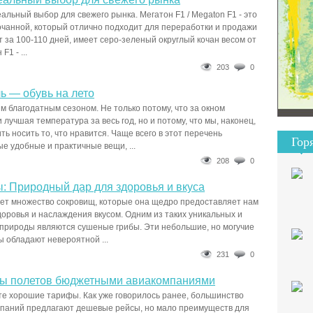
еальный выбор для свежего рынка. Мегатон F1 / Megaton F1 - это
очанной, который отлично подходит для переработки и продажи
т за 100-110 дней, имеет серо-зеленый округлый кочан весом от
F1 - ...
203
0
ь — обувь на лето
м благодатным сезоном. Не только потому, что за окном
 лучшая температура за весь год, но и потому, что мы, наконец,
ь носить то, что нравится. Чаще всего в этот перечень
Гор
е удобные и практичные вещи, ...
208
0
: Природный дар для здоровья и вкуса
ет множество сокровищ, которые она щедро предоставляет нам
оровья и наслаждения вкусом. Одним из таких уникальных и
природы являются сушеные грибы. Эти небольшие, но могучие
 обладают невероятной ...
231
0
ы полетов бюджетными авиакомпаниями
е хорошие тарифы. Как уже говорилось ранее, большинство
паний предлагают дешевые рейсы, но мало преимуществ для