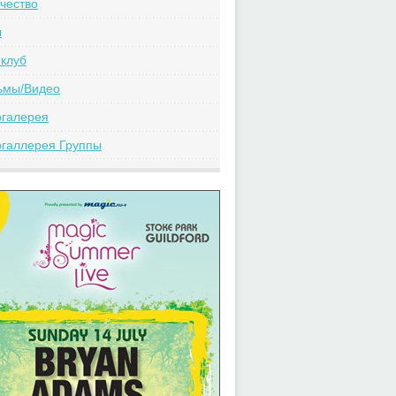
чество
ы
клуб
ьмы/Видео
огалерея
галлерея Группы