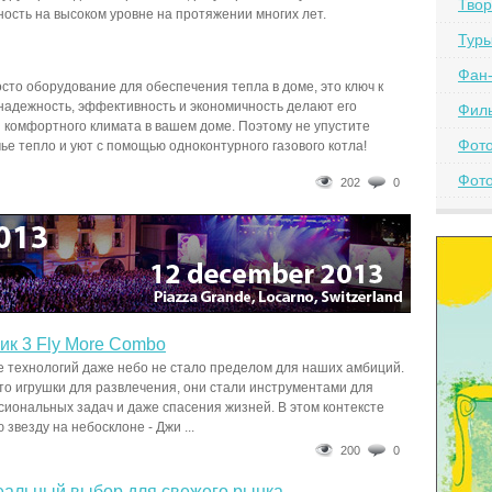
Твор
ость на высоком уровне на протяжении многих лет.
Тур
Фан-
сто оборудование для обеспечения тепла в доме, это ключ к
надежность, эффективность и экономичность делают его
Фил
комфортного климата в вашем доме. Поэтому не упустите
Фот
ье тепло и уют с помощью одноконтурного газового котла!
Фото
202
0
ик 3 Fly More Combo
 технологий даже небо не стало пределом для наших амбиций.
сто игрушки для развлечения, они стали инструментами для
сиональных задач и даже спасения жизней. В этом контексте
звезду на небосклоне - Джи ...
200
0
деальный выбор для свежего рынка