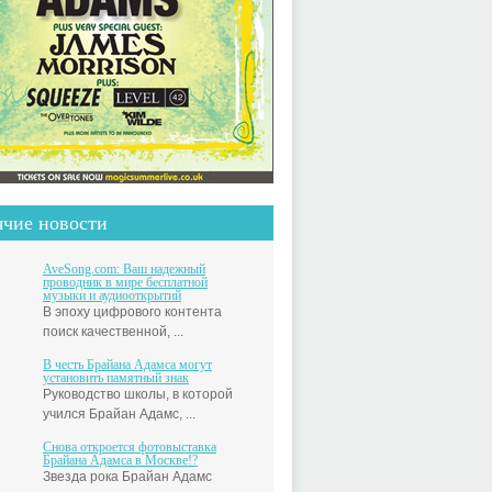
ячие новости
AveSong.com: Ваш надежный
проводник в мире бесплатной
музыки и аудиооткрытий
В эпоху цифрового контента
поиск качественной, ...
В честь Брайана Адамса могут
установить памятный знак
Руководство школы, в которой
учился Брайан Адамс, ...
Снова откроется фотовыставка
Брайана Адамса в Москве!?
Звезда рока Брайан Адамс