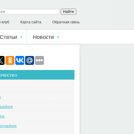
-клуб
Карта сайта
Обратная связь
Статьи
Новости
рчество
o
графия
па
кография