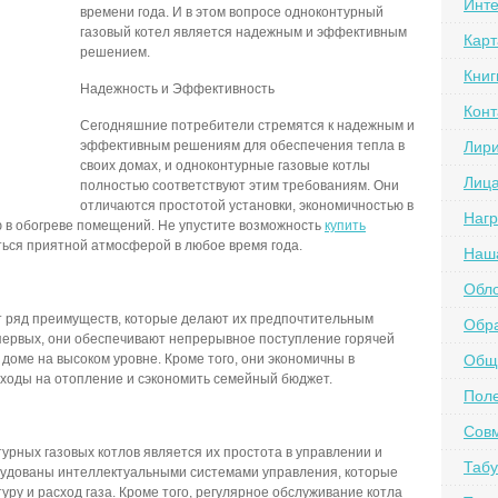
Инте
времени года. И в этом вопросе одноконтурный
газовый котел является надежным и эффективным
Карт
решением.
Книг
Надежность и Эффективность
Конт
Сегодняшние потребители стремятся к надежным и
эффективным решениям для обеспечения тепла в
Лир
своих домах, и одноконтурные газовые котлы
Лиц
полностью соответствуют этим требованиям. Они
отличаются простотой установки, экономичностью в
Наг
 в обогреве помещений. Не упустите возможность
купить
ься приятной атмосферой в любое время года.
Наш
Обл
 ряд преимуществ, которые делают их предпочтительным
Обра
первых, они обеспечивают непрерывное поступление горячей
доме на высоком уровне. Кроме того, они экономичны в
Обще
сходы на отопление и сэкономить семейный бюджет.
Пол
Сов
рных газовых котлов является их простота в управлении и
Табу
удованы интеллектуальными системами управления, которые
ру и расход газа. Кроме того, регулярное обслуживание котла