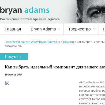
Российский портал Брайана Адамса
Главная
Bryan Adams
Творчество
Российский портал WWW.BryanAdams.Ru
>
Покупки
>
Как выбрать идеаль
автомобиля?
Покупки
Как выбрать идеальный компонент для вашего а
19 Август 2024
Автомобиль — это 
передвижения, а н
которая требует р
Подбор автозапчас
сочетает в себе ка
внимательность к 